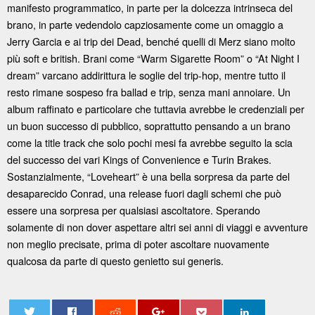
manifesto programmatico, in parte per la dolcezza intrinseca del
brano, in parte vedendolo capziosamente come un omaggio a
Jerry Garcia e ai trip dei Dead, benché quelli di Merz siano molto
più soft e british. Brani come “Warm Sigarette Room” o “At Night I
dream” varcano addirittura le soglie del trip-hop, mentre tutto il
resto rimane sospeso fra ballad e trip, senza mani annoiare. Un
album raffinato e particolare che tuttavia avrebbe le credenziali per
un buon successo di pubblico, soprattutto pensando a un brano
come la title track che solo pochi mesi fa avrebbe seguito la scia
del successo dei vari Kings of Convenience e Turin Brakes.
Sostanzialmente, “Loveheart” è una bella sorpresa da parte del
desaparecido Conrad, una release fuori dagli schemi che può
essere una sorpresa per qualsiasi ascoltatore. Sperando
solamente di non dover aspettare altri sei anni di viaggi e avventure
non meglio precisate, prima di poter ascoltare nuovamente
qualcosa da parte di questo genietto sui generis.