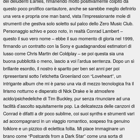
dei deludenti Earlies, rimanendo molto positivamente colpito da
questo poco prolifico cantautore, anche se sarebbe meglio definirlo
una vera e propria one man band, vista l’impressionante mole di
strumenti che gestiva solo soletto sul palco dello Zero Music Club.
Personaggio schivo e poco noto, in realtà Conrad Lambert –
questo il suo vero nome – ebbe il suo momento di gloria nel 1999,
firmando un contratto con la Sony e guadagnandosi estimatori di
lusso come Chris Martin dei Coldplay – se poi questa sia una
buona pubblicità o meno, lascio a voi l’ardua sentenza. Dopo un sì
brillante esordio, il nostro è sparito per ben sei anni per poi
ripresentarsi sotto l’etichetta Groenland con “Loveheart”, un
intrigante album che mi è parso una via di mezzo tecnologica fra il
lirismo notturno e disperato di Nick Drake e le atmosfere
acido/psichedeliche di Tim Buckley, pur senza rinunciare ad una
facilità d’ascolto squisitamente pop. La delicatezza delle canzoni di
Conrad è difatti a dir poco sublime, coi suoi synths e strumenti vari
ad accompagnarci in un viaggio romantico, sospeso fra genuino
folklore e un pizzico di eclettica follia. Mi piace immaginare un
brano come “Postcards from a Dark Star” come una sorta di