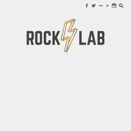
Search for:
f
w
c
y
n
s