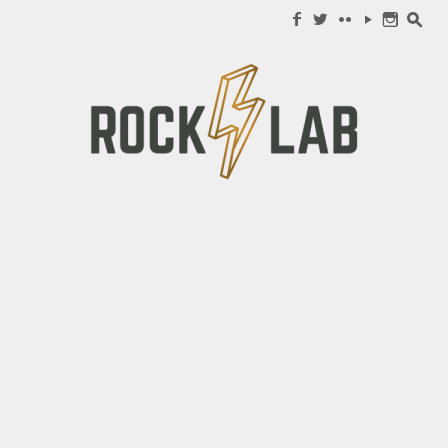
Search for:
f
w
c
y
n
s