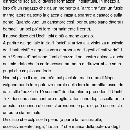
estrazione sociale, di diverse formazioni intellettuali. In mezzo a
loro c’è un ragazzo che da un momento all’altro tira fuori un fucile
mitragliatore da sotto la giacca e inizia a sparare a casaccio sulla
gente. Quando vuoti un caricatore così, per quanto siano diversi i
bersagli, un bel po’ di loro normalmente li centri.
Il nuovo disco dei Uochi toki è più o meno questo.
A partire dal geniale inizio “I fonici” si arriva alla violenza musicale
de “I batteristi” e a quella vera e propria de “I gesti di cattiveria”. I
due “Semestri” poi sono fiumi di cazzotti nel nostro animo – anche
nel mio, dato che in certe accuse ammetto di ritrovarmi – e sono
pugni che colpiscono forte.
Non mi piace il rap, non m’è mai piaciuto, ma le rime di Napo
valgono per la loro potenza morale nella loro immoralità; uscendo
dallo stile “pezzi da 10 secondi” dei due album precedenti i Uochi
Toki riescono a concentrare meglio l’attenzione degli ascoltatori, e
questo, a seconda di come si prendono le parole, può essere sia
un bene sia un male.
Un disco che colpisce in pieno (a parte la trascurabile,
eccessivamente lunga, “Le armi” che manca della potenza degli