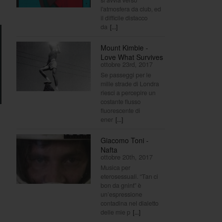
l'atmosfera da club, ed
il difficile distacco
da
[...]
Mount Kimbie -
Love What Survives
ottobre 23rd, 2017
Se passeggi per le
mille strade di Londra
riesci a percepire un
costante flusso
fluorescente di
ener
[...]
Giacomo Toni -
Nafta
ottobre 20th, 2017
Musica per
eterosessuali. “Tan ci
bon da gnint” è
un’espressione
contadina nel dialetto
delle mie p
[...]