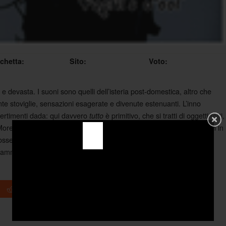
ichetta:
Sito:
Voto:
a e devasta. I suoni sono quelli dell’isteria post-domestica, altro che
ente stoviglie, sensazioni esagerate e divenute estenuanti. L’inno
divertimenti dada: qui davvero
è primitivo, che si tratti di oggetti rotti,
tutto
(“More Fool Me”); per tutta la durata dei quattro pezzi l’unica cosa ben in
 ossessive, curiose. Ben poco rappresentativo dello stile dei due,
 ammettere che qui dentro c’è davvero gran classe.
+1