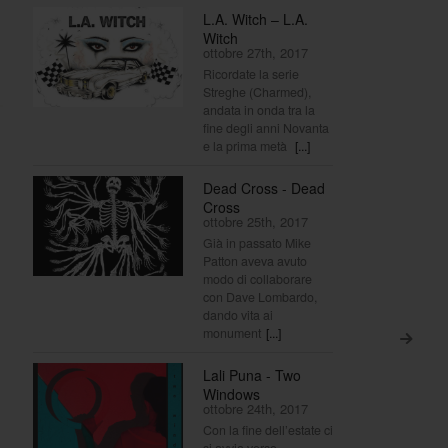
L.A. Witch – L.A.
Witch
ottobre 27th, 2017
Ricordate la serie
Streghe (Charmed),
andata in onda tra la
fine degli anni Novanta
e la prima metà
[...]
Dead Cross - Dead
Cross
ottobre 25th, 2017
Già in passato Mike
Patton aveva avuto
modo di collaborare
con Dave Lombardo,
dando vita ai
monument
[...]
>
Lali Puna - Two
Windows
ottobre 24th, 2017
Con la fine dell’estate ci
si avvia verso