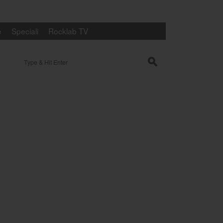
e
Speciali
Rocklab TV
Search for:
s