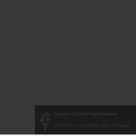
Rocklab.it
© 2013 All Rights Reserved
CONTATTI / COLLABORA
|
ADV
|
FAQ
|
Staff