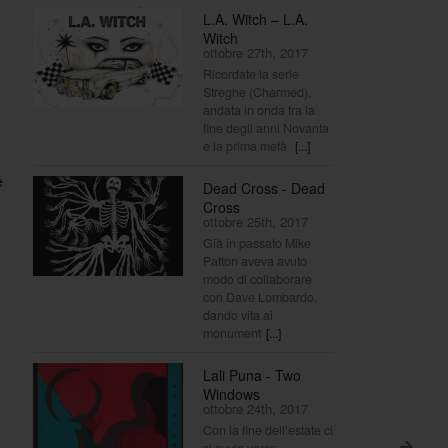
L.A. Witch – L.A.
Witch
ottobre 27th, 2017
Ricordate la serie
Streghe (Charmed),
andata in onda tra la
fine degli anni Novanta
e la prima metà
[...]
e
Dead Cross - Dead
Cross
ottobre 25th, 2017
Già in passato Mike
Patton aveva avuto
modo di collaborare
con Dave Lombardo,
dando vita ai
monument
[...]
Lali Puna - Two
Windows
ottobre 24th, 2017
Con la fine dell’estate ci
si avvia verso
>