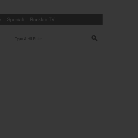
e
Speciali
Rocklab TV
Search for:
s