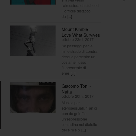
l'atmosfera da club, ed
il difficile distacco
da
[...]
Mount Kimbie -
Love What Survives
ottobre 23rd, 2017
Se passeggi per le
mille strade di Londra
riesci a percepire un
costante flusso
fluorescente di
ener
[...]
Giacomo Toni -
Nafta
ottobre 20th, 2017
Musica per
eterosessuali. “Tan ci
bon da gnint” è
un’espressione
contadina nel dialetto
delle mie p
[...]