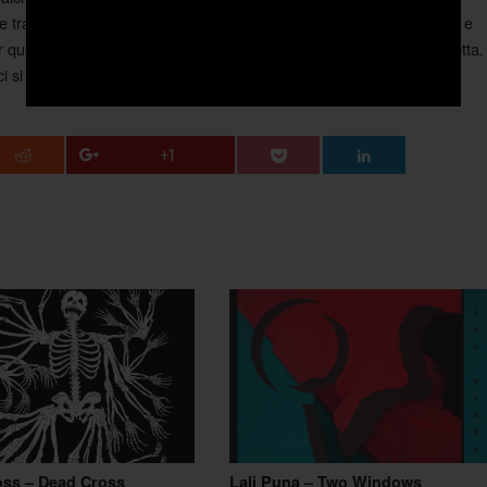
tle track “Fuoco Veloce”, “Gira Intorno” (con Giovanardi dei La Crus) e
 quegli addetti ai lavori che troppo spesso si fanno fregare dalla fretta.
i si pentirà di averle concesso la dovuta attenzione.
+1
oss – Dead Cross
Lali Puna – Two Windows