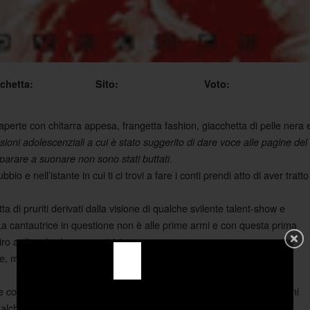
ichetta:
Sito:
Voto:
aperte con chitarra appesa, frangetta fashion, giacchetta di pelle nera 
sioni adolescenziali a cui è stato suggerito di dare voce alle pagine del
parare a suonare non sono stati buttati.
io e nell’istante in cui ti ci trovi a fare i conti prendi atto di aver tratto
ta di pruriti derivati dalla visione di qualche svilente talent-show e
ti. La cantautrice in questione non è alle prime armi e con questa prima
giro a dire che è una musicista.
ure, mai mediocre ma al contrario sufficientemente ispirato e
e con la sua sensualità, destreggiandosi dignitosamente tra soluzioni
ualche sbirciatina ad esempi internazionali, ma riuscendo sempre a