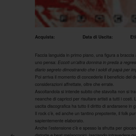
Acquista:
Data di Uscita:
Et
Faccia languida in primo piano, una figura a braccia 
uno pensa:
Eccoti un’altra donnina in preda a regres
diario segreto dimostrando che i soldi di papà per im
Poi arriva il momento di concederle il beneficio del dubb
considerazioni affrettate, oltre che errate.
Ascoltandola si intende subito che stavolta non si trat
neanche di capricci per risultare artisti a tutti i cos
uscita discografica ha tutto il diritto di andarsene in 
Il rock c’è, ed anche un tantino prepotente, il folk p
sapientemente elaborato.
Anche l’estensione c’è e spesso la sfrutta per giocar
distorte e beat melanconici, lasciando intravedere q
<