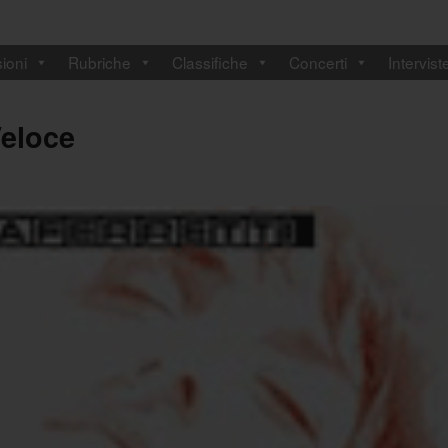
ioni
Rubriche
Classifiche
Concerti
Intervist
Veloce