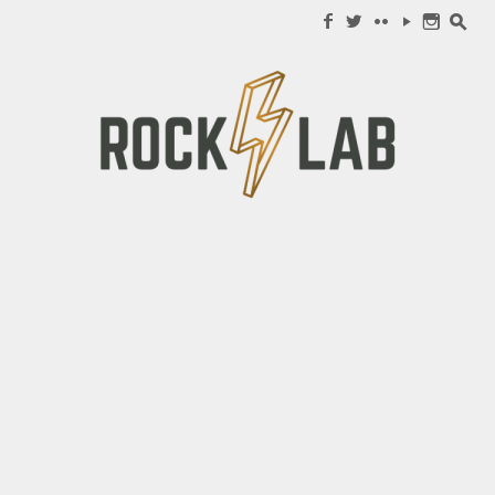
Search for:
f
w
c
y
n
s