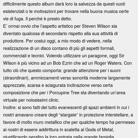
difficilmente questo album darà loro la salvezza da questi vuoti
esistenziali o le motivazioni per trovare nella buona musica certe
vie di fuga. Il perché è presto detto.
E’ ormai ovvio che l’aspetto artistico per Steven Wilson sia
diventato qualcosa di secondario rispetto alla sua attività di
produttore. Per costui oggi, a mio modo di vedere, nella
realizzazione di un disco contano di più gli aspetti formali,
commerciali e tecnici. Volendo utilizzare un paragone, oggi Sir
Wilson è più vicino ad un Bob Ezrin che ad un Roger Waters. Con
tutto ciò che questo comporta: grande attenzione per i suoni
(straordinari), ammiccamenti verso sonorità moderne largamente
apprezzate, scarsa e sciagurata inclinazione verso certa
composizione che per i Porcupine Tree sta diventando un’area
virtuale per noiosissimi clinic.
Inoltre: si sono fatti del tutto evanescenti gli spazi ambient in cui i
nostri amavano creare degli “stargate” in proiezione interstellare, a
favore di molto muro metallico che per qualche tempo ha permesso
ai nostri di essere addirittura in scaletta al Gods of Metal,
giustificando peraltro la loro entrata nella grande famiglia