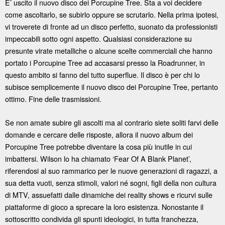
E’ uscito il nuovo disco dei Porcupine Tree. Sta a voi decidere
come ascoltarlo, se subirlo oppure se scrutarlo. Nella prima ipotesi,
vi troverete di fronte ad un disco perfetto, suonato da professionisti
impeccabili sotto ogni aspetto. Qualsiasi considerazione su
presunte virate metalliche o alcune scelte commerciali che hanno
portato i Porcupine Tree ad accasarsi presso la Roadrunner, in
questo ambito si fanno del tutto superflue. Il disco è per chi lo
subisce semplicemente il nuovo disco dei Porcupine Tree, pertanto
ottimo. Fine delle trasmissioni.
Se non amate subire gli ascolti ma al contrario siete soliti farvi delle
domande e cercare delle risposte, allora il nuovo album dei
Porcupine Tree potrebbe diventare la cosa più inutile in cui
imbattersi. Wilson lo ha chiamato ‘Fear Of A Blank Planet’,
riferendosi al suo rammarico per le nuove generazioni di ragazzi, a
sua detta vuoti, senza stimoli, valori né sogni, figli della non cultura
di MTV, assuefatti dalle dinamiche dei reality shows e ricurvi sulle
piattaforme di gioco a sprecare la loro esistenza. Nonostante il
sottoscritto condivida gli spunti ideologici, in tutta franchezza,