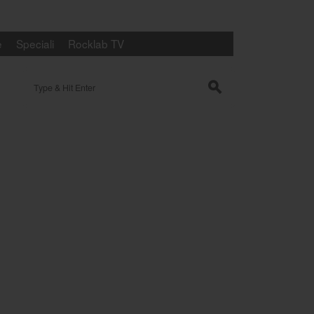
e
Speciali
Rocklab TV
Search for:
s