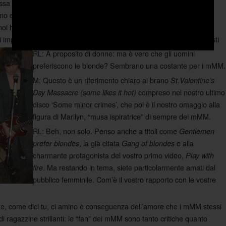
ssa in atto nessuna rappresentazione teatrale. Riguardo a look e
tiamo e ci poniamo sul palco non cambia molto rispetto a quanto visto
 ha delle caratteristiche forti e che ben ci contraddistinguono. Mi
mi imponga come comportarmi: cosa che succede a tanti altri musicisti
RL: A proposito di donne: ma è vero che gli uomini
preferiscono le bionde? Sembrano una costante per i mMM.
M: Questo è un riferimento chiaro al brano
St.Valentine’s
compreso nel nostro ultimo
Day Massacre (some likes it hot)
disco ‘Some minor crimes’, che poi è il nostro omaggio alla
figura di Marilyn, “musa ispiratrice” di sempre dei mMM.
RL: Beh, non solo. Penso anche a titoli come
Gentlemen
, la già citata
e alla
prefer blondes
Gang of blondes
charmante protagonista del vostro primo video,
Play with
. Ma restando in tema, siete particolarmente amati dal
fire
pubblico femminile. Com’è il vostro rapporto con le vostre
donne, come dici tu, ci amino è conseguenza dell’amore che i mMM stessi
 ragazzine strillanti: le “fan” dei mMM sono tanto critiche quanto