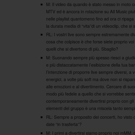
M: Il video da quando è stato messo in moto c
MTV ed è ancora in rotazione su All Music piut
nelle playlist quantomeno fino ad ora ci ripag
la durata media di “vita”di un videoclip, che si
RL: I vostri live sono sempre estremamente div
cosa che colpisce è che forse siete proprio voi
quelli che si divertono di più. Sbaglio?
M: Suonando sempre più spesso riesci a giudi
e più distaccatamente l’esibizione della tua ban
l’intenzione di proporre live sempre diversi, a v
energici, a volte più soft ma dove non si rispar
alle emozioni e al divertimento. Cercare di su
modo più fedele a quello che si vorrebbe senti
contemporaneamente divertirsi proprio con gli a
elementi del gruppo è una miscela tanto sempl
RL: Sempre a proposito dei concerti, ho visto 
date “in trasferta”?
M: I primi a divertirsi siamo proprio noi mMM, 