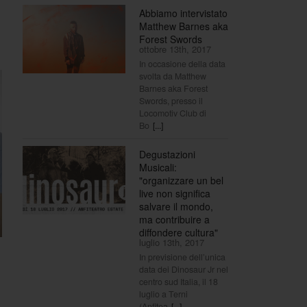
Abbiamo intervistato
Matthew Barnes aka
Forest Swords
ottobre 13th, 2017
In occasione della data
svolta da Matthew
Barnes aka Forest
Swords, presso il
Locomotiv Club di
Bo
[...]
Degustazioni
Musicali:
"organizzare un bel
live non significa
salvare il mondo,
ma contribuire a
diffondere cultura"
luglio 13th, 2017
In previsione dell’unica
data dei Dinosaur Jr nel
centro sud Italia, il 18
luglio a Terni
(Anfitea
[...]