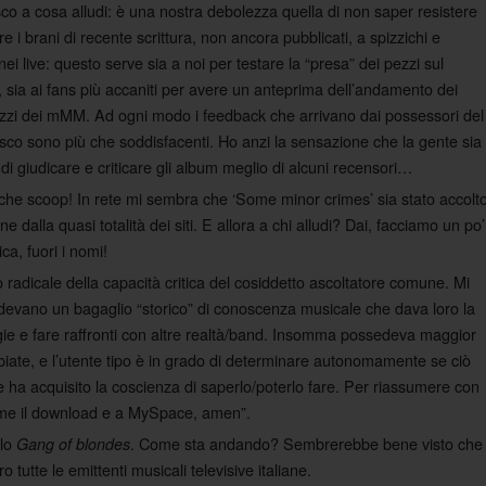
co a cosa alludi: è una nostra debolezza quella di non saper resistere
e i brani di recente scrittura, non ancora pubblicati, a spizzichi e
ei live: questo serve sia a noi per testare la “presa” dei pezzi sul
, sia ai fans più accaniti per avere un anteprima dell’andamento dei
zzi dei mMM. Ad ogni modo i feedback che arrivano dai possessori del
sco sono più che soddisfacenti. Ho anzi la sensazione che la gente sia
 di giudicare e criticare gli album meglio di alcuni recensori…
che scoop! In rete mi sembra che ‘Some minor crimes’ sia stato accolt
e dalla quasi totalità dei siti. E allora a chi alludi? Dai, facciamo un po’
ca, fuori i nomi!
 radicale della capacità critica del cosiddetto ascoltatore comune. Mi
sedevano un bagaglio “storico” di conoscenza musicale che dava loro la
logie e fare raffronti con altre realtà/band. Insomma possedeva maggior
mbiate, e l’utente tipo è in grado di determinare autonomamente se ciò
ha acquisito la coscienza di saperlo/poterlo fare. Per riassumere con
come il download e a MySpace, amen”.
olo
. Come sta andando? Sembrerebbe bene visto che
Gang of blondes
utte le emittenti musicali televisive italiane.