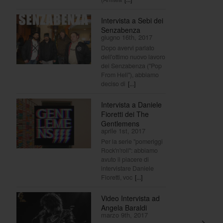
Intervista a Sebi dei
Senzabenza
giugno 16th, 2017
Dopo avervi parlato
dell'ottimo nuovo lavoro
dei Senzabenza ("Pop
From Hell"), abbiamo
deciso di
[...]
Intervista a Daniele
Fioretti dei The
Gentlemens
aprile 1st, 2017
Per la serie "pomeriggi
Rock'n'roll": abbiamo
avuto il piacere di
intervistare Daniele
Fioretti, voc
[...]
Video Intervista ad
Angela Baraldi
marzo 9th, 2017