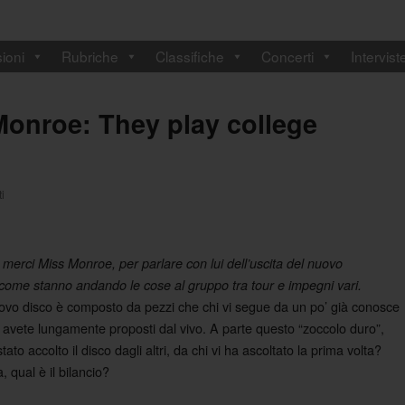
ioni
Rubriche
Classifiche
Concerti
Intervist
 Monroe: They play college
i
 merci Miss Monroe, per parlare con lui dell’uscita del nuovo
 come stanno andando le cose al gruppo tra tour e impegni vari.
uovo disco è composto da pezzi che chi vi segue da un po’ già conosce
i avete lungamente proposti dal vivo. A parte questo “zoccolo duro”,
ato accolto il disco dagli altri, da chi vi ha ascoltato la prima volta?
 qual è il bilancio?