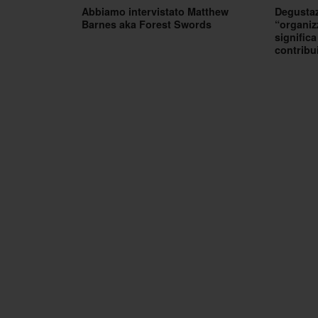
Abbiamo intervistato Matthew
Degustaz
Barnes aka Forest Swords
“organiz
signific
contribu