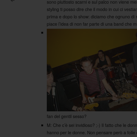
sono piuttosto scarni e sul palco non viene me
<
Post navigation
styling ti posso dire che il modo in cui ci ves
prima e dopo lo show: diciamo che ognuno di noi
piace l’idea di non far parte di una band che 
fan del gentil sesso?
M: Che c’è sei invidioso? ;-) Il fatto che le 
hanno per le donne. Non pensare però a folle di