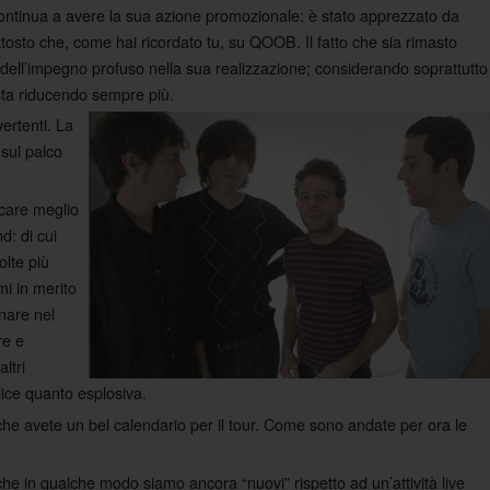
ontinua a avere la sua azione promozionale: è stato apprezzato da
tosto che, come hai ricordato tu, su QOOB. Il fatto che sia rimasto
a dell’impegno profuso nella sua realizzazione; considerando soprattutto
 sta riducendo sempre più.
ertenti. La
 sul palco
care meglio
d: di cui
olte più
mi in merito
onare nel
re e
ltri
ice quanto esplosiva.
che avete un bel calendario per il tour. Come sono andate per ora le
che in qualche modo siamo ancora “nuovi” rispetto ad un’attività live