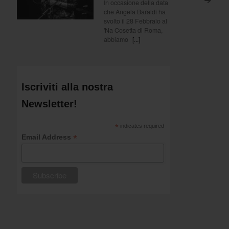
>
In occasione della data
che Angela Baraldi ha
svolto il 28 Febbraio al
'Na Cosetta di Roma,
abbiamo
[...]
Iscriviti alla nostra
Newsletter!
*
indicates required
*
Email Address