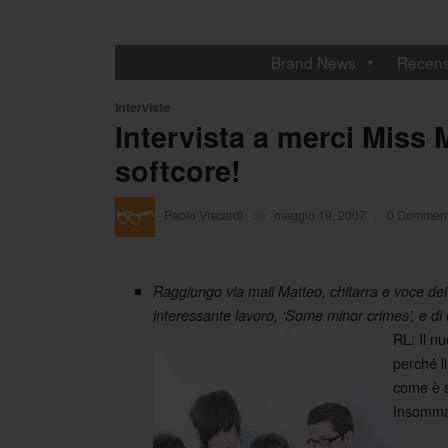
Brand News
Recens
Interviste
Intervista a merci Miss
softcore!
·
Paolo Viscardi
on
maggio 19, 2007
/
0 Comment
Raggiungo via mail Matteo, chitarra e voce dei
interessante lavoro, ‘Some minor crimes’, e di
RL: Il n
perché l
come è st
Insomma,