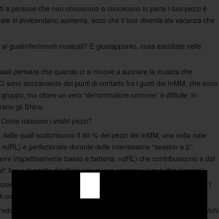
i a persone che non conoscono o conoscono in parte i tuoi pezzi è
 date si avvicendano aumenta, ecco che il tour diventa sia vacanza che
o ai gusti/riferimenti musicali? E giustappunto, cosa ascoltate nelle
 basti pensare che quando ci si muove a suonare la musica che
i sono sicuramente dei punti di contatto fra i gusti dei mMM, che sono
el gruppo, ma citare un vero “denominatore comune” è difficile: in
ano gli Shins.
Come nascono i vostri pezzi?
i, dalle quali scaturiscono il 90 % dei pezzi dei mMM, una volta nate
, ndRL) e perfezionate durante delle intensissime “session a 2”,
anni (rispettivamente basso e batteria, ndRL) che contribuiscono a dar
t” live e la scelta del titolo una nuova canzone si può dire “pronta”
zionali, qualcosa di diverso. Quanto conta l’impatto visivo nei mMM?
di comunicare.
credo che sia un elemento sul quale puntiamo molto, anzi, i nostri palchi