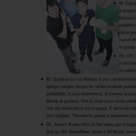
M: Capis
a proporr
bocconi n
pubblico
nuovi pe
nuovo di
in grado
RL: Oh, 
molto ben
di polemi
M: Quello a cui mi riferisco è uno cambiamento
spiego meglio: tempo fa i critici musicali pos
possibilità, in una recensione, di trovare ana
libertà di giudizio. Ora le cose sono molto ca
che sta sentendo è oro o cacca. E secondo me 
toni religiosi: “Rendiamo grazie a fenomeni 
RL: Amen! Avete fatto un bel video per il sing
gira su Mtv BrandNew, Qoob e All Music, ovvero t