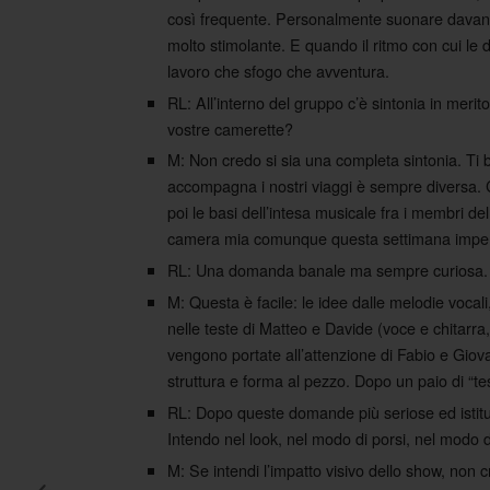
così frequente. Personalmente suonare davant
molto stimolante. E quando il ritmo con cui le
lavoro che sfogo che avventura.
RL: All’interno del gruppo c’è sintonia in merit
vostre camerette?
M: Non credo si sia una completa sintonia. Ti
accompagna i nostri viaggi è sempre diversa. C
poi le basi dell’intesa musicale fra i membri d
camera mia comunque questa settimana imper
RL: Una domanda banale ma sempre curiosa. 
M: Questa è facile: le idee dalle melodie vocal
nelle teste di Matteo e Davide (voce e chitarra
vengono portate all’attenzione di Fabio e Giov
struttura e forma al pezzo. Dopo un paio di “tes
RL: Dopo queste domande più seriose ed istitu
Intendo nel look, nel modo di porsi, nel modo 
M: Se intendi l’impatto visivo dello show, non 