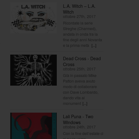
L.A. Witch – L.A.
Witch
ottobre 27th, 2017
Ricordate la serie
Streghe (Charmed),
andata in onda tra la
fine degli anni Novanta
e la prima metà
[...]
Dead Cross - Dead
Cross
ottobre 25th, 2017
Già in passato Mike
Patton aveva avuto
modo di collaborare
con Dave Lombardo,
dando vita ai
monument
[...]
Lali Puna - Two
Windows
ottobre 24th, 2017
Con la fine dell’estate ci
si avvia verso