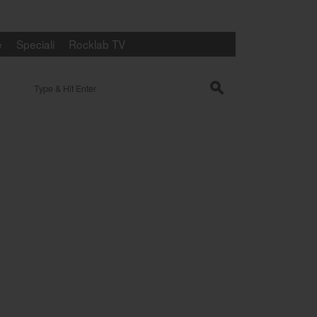
e
Speciali
Rocklab TV
Search for:
s