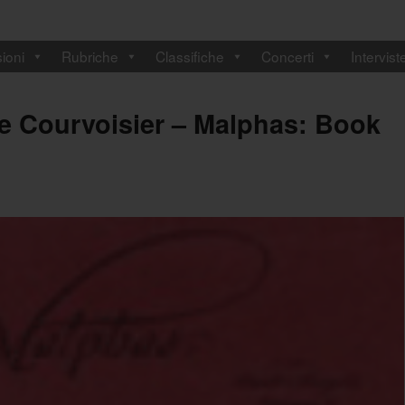
ioni
Rubriche
Classifiche
Concerti
Intervist
e Courvoisier – Malphas: Book