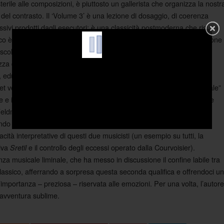
ile alle composizioni, è piuttosto un gallerista che organizza la nostr
 del contrasto. Il ‘Volume 3’ è una lezione di dosaggio, di coerenza
essivi prodotti dagli esecutori; è una classicità postmoderna che risulta
isco è il suo non essere
… questo non fornire una sensazione
alternativo
ltare “un disco difficile” o un “esperimento sonoro”. Le facili
za del nostro ascolto afferriamo un piacere ormai raro, ovvero un
, educato.
t venga citato a mo’ d’intermezzo dada (l’effetto “Gioconda musicale”
e e i barocchismi si spezzino in favore di lascive fughe
oscure e
free
eldman (violino) e Courvoisier (pianoforte) esplorino un po’ tutte le
ndo la rappresentazione della loro esperienza di esecutori, né ci si
cità interpretative di questi due musicisti (un esempio su tutti, la
siva
e il controllo degli eccessi operato dalla Courvoisier).
Sretil
nza musicale liminale, che ha messo in discussione il confine labile tra
assico, afferrando a sorpresa questa seconda qualifica e offrendoci un
l’importanza – preziosa – riservata alle emozioni. Per una volta, l’autore
’avventura sublime.