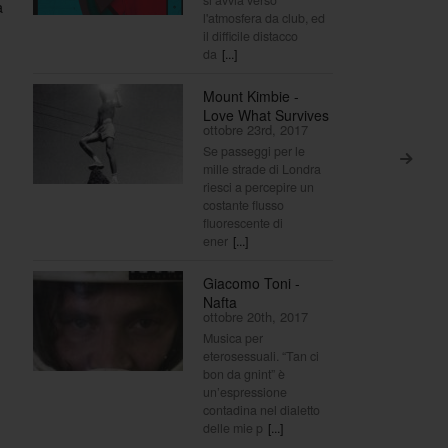
a
l'atmosfera da club, ed
il difficile distacco
da
[...]
Mount Kimbie -
Love What Survives
ottobre 23rd, 2017
Se passeggi per le
>
mille strade di Londra
riesci a percepire un
costante flusso
fluorescente di
ener
[...]
Giacomo Toni -
Nafta
ottobre 20th, 2017
Musica per
eterosessuali. “Tan ci
bon da gnint” è
un’espressione
contadina nel dialetto
delle mie p
[...]