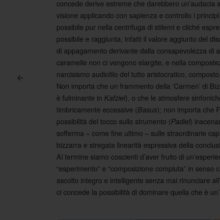
concede derive estreme che darebbero un’audacia ster
visione applicando con sapienza e controllo i principi
possibile pur nella centrifuga di stilemi e cliché espr
possibile e raggiunta, infatti il valore aggiunto del d
di appagamento derivante dalla consapevolezza di asco
caramelle non ci vengono elargite, e nella compostez
narcisismo audiofilo del tutto aristocratico, composto
<
Non importa che un frammento della ‘Carmen’ di Bize
Post navigation
è fulminante in
), o che le atmosfere sinfonich
Kafziel
timbricamente eccessive (
); non importa che F
Basus
possibilità del tocco sullo strumento (
) inscena
Padiel
sofferma – come fine ultimo – sulle straordinarie capa
bizzarra e stregata linearità espressiva della conclu
Al termine siamo coscienti d’aver fruito di un’esperie
“esperimento” e “composizione compiuta” in senso cl
ascolto integro e intelligente senza mai rinunciare al
ci concede la possibilità di dominare quella che è un