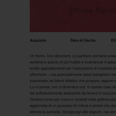
Acquista:
Data di Uscita:
Et
Un fiorire. Uno sbocciare. Le partiture
prese
zorniane
sembrano quanto di più fruibile e incantevole il sasso
scritte appositamente per l’esecuzione di musicisti alt
affermarlo – ma potenzialmente assai lusinghiero nei 
trasversale nel
stilistico che propone, eppure 
blend
Lui ci pensa, non ci dimentica mai. In questo caso si
sia sufficientemente seducente da tenerci in sua pross
Veniamo presi per mano e condotti nella galleria plu
aggiornata di un processo di rottura e sintesi che du
stimola la curiosità, ricongiunge allo stupore, ma sem