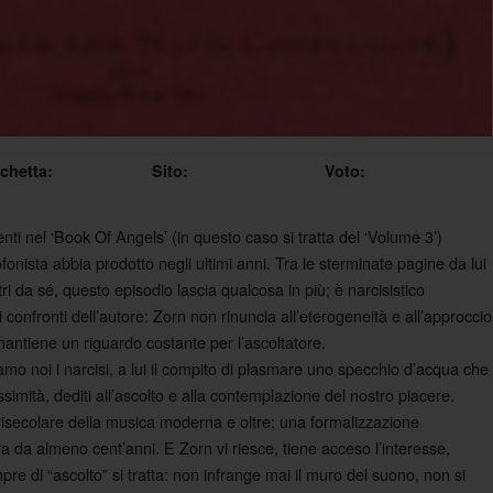
ichetta:
Sito:
Voto:
nti nel ‘Book Of Angels’ (in questo caso si tratta del ‘Volume 3’)
fonista abbia prodotto negli ultimi anni. Tra le sterminate pagine da lui
ri da sé, questo episodio lascia qualcosa in più; è narcisistico
confronti dell’autore: Zorn non rinuncia all’eterogeneità e all’approccio
mantiene un riguardo costante per l’ascoltatore.
amo noi i narcisi, a lui il compito di plasmare uno specchio d’acqua che
imità, dediti all’ascolto e alla contemplazione del nostro piacere.
risecolare della musica moderna e oltre; una formalizzazione
ra da almeno cent’anni. E Zorn vi riesce, tiene acceso l’interesse,
pre di “ascolto” si tratta: non infrange mai il muro del suono, non si