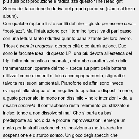
più sulla post-produzione e radicalizza questo ‘The Headlight
Serenade’ facendone la deriva del proprio percorso (siamo al terzo
album).
Con qualche ragione li si è sentiti definire – giusto per essere
–
cool
“post-jazz”. Ma l’infatuazione per il termine “post” va di pari passo
con una lettura tanto riduttiva quanto banalizzante del loro lavoro.
Triosk è
, eterogeneità e contaminazione. Due
work in progress
sono le facciate ideali di questo LP: una più devota all’estetica del
trip, l’altra più acustica e suonata, entrambe caratterizzate dalle
frammentazioni operate dal trio – specie sui piatti della batteria,
utilizzati come elementi di falso accompagnamento, sfigurati e
talvolta resi suoni ambientali. Pianoforte ed affini sono invece
sviluppati alla stregua di un negativo fotografico e disposti in serie,
a gusto personale, in modo non dissimile – nelle intenzioni – dalla
. Il contrabbasso resta l’elemento più stilizzato e
musica concreta
inciso: tende a non dissolversi mai. Che si parta da basi
predisposte ad hoc o dalle proprie improvvisazioni, emerge un
gusto per la stratificazione che si posiziona a metà strada tra
sospensione e disturbo sonico. Un gioco degli specchi che