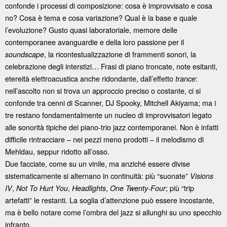
confonde i processi di composizione: cosa è improvvisato e cosa
no? Cosa è tema e cosa variazione? Qual è la base e quale
l’evoluzione? Gusto quasi laboratoriale, memore delle
contemporanee avanguardie e della loro passione per il
, la ricontestualizzazione di frammenti sonori, la
soundscape
celebrazione degli interstizi… Frasi di piano troncate, note esitanti,
etereità elettroacustica anche ridondante, dall’effetto
:
trance
nell’ascolto non si trova un approccio preciso o costante, ci si
confonde tra cenni di Scanner, DJ Spooky, Mitchell Akiyama; ma i
tre restano fondamentalmente un nucleo di improvvisatori legato
alle sonorità tipiche dei piano-trio jazz contemporanei. Non è infatti
difficile rintracciare – nei pezzi meno prodotti – il melodismo di
Mehldau, seppur ridotto all’osso.
Due facciate, come su un vinile, ma anziché essere divise
sistematicamente si alternano in continuità: più “suonate”
Visions
,
,
,
; più “trip
IV
Not To Hurt You
Headlights
One Twenty-Four
artefatti” le restanti. La soglia d’attenzione può essere incostante,
ma è bello notare come l’ombra del jazz si allunghi su uno specchio
infranto.