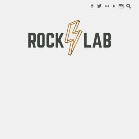
Search for:
f
w
c
y
n
s