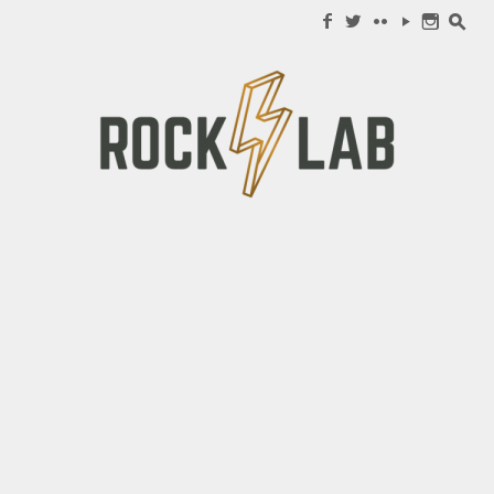
Search for:
f
w
c
y
n
s