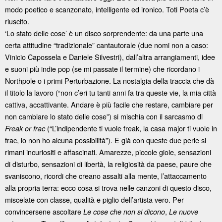
modo poetico e scanzonato, intelligente ed ironico. Toti Poeta c’è
riuscito.
‘Lo stato delle cose’ è un disco sorprendente: da una parte una
certa attitudine “tradizionale” cantautorale (due nomi non a caso:
Vinicio Capossela e Daniele Silvestri), dall’altra arrangiamenti, idee
e suoni più indie pop (se mi passate il termine) che ricordano i
Northpole o i primi Perturbazione. La nostalgia della traccia che dà
il titolo la lavoro (“non c’eri tu tanti anni fa tra queste vie, la mia città
cattiva, accattivante. Andare è più facile che restare, cambiare per
non cambiare lo stato delle cose”) si mischia con il sarcasmo di
(“L’indipendente ti vuole freak, la casa major ti vuole in
Freak or frac
frac, io non ho alcuna possibilità”). E già con queste due perle si
rimani incuriositi e affascinati. Amarezze, piccole gioie, sensazioni
di disturbo, sensazioni di libertà, la religiosità da paese, paure che
svaniscono, ricordi che creano assalti alla mente, l’attaccamento
alla propria terra: ecco cosa si trova nelle canzoni di questo disco,
miscelate con classe, qualità e piglio dell’artista vero. Per
convincersene ascoltare
,
Le cose che non si dicono
Le nuove