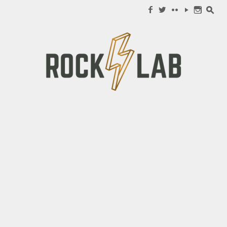
Search for:
f
w
c
y
n
s