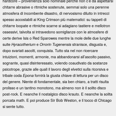
hardcore – provenienza solo nominale perché non c’è da aspettarsi
chitarre abrasive o ritmiche sostenute, semmai solo una perenne
atmosfera di incombente disastro, di nervosismo diluito in intrecci
spesso accostabili ai King Crimson più matematici: su tappeti di
chitarre loopate e ritmiche scarne si adagiano tastiere e mellotron
ossessivi, talvolta si intravedono somiglianze con le atmosfere di
certe derive Isis o Red Sparowes mentre la mole delle due lunghe
suite
e
stranisce, disgusta e,
Hyracotherium
Orrorin Tugenensis
dopo svariati ascolti, conquista. Tutto sta nel non ricercare
intuizioni, momenti, armonie, ma abbandonarsi all’ascolto passivo,
sognante, quasi disinteressato, volendo coaudivato da sostanze
psicotrope, grazie alle quali il lavoro degli elvetici sulla ricorsiva e
tribale coda
fornirà la giusta chiave di lettura per un disco
Epona
del genere. Niente di fondamentale, sia ben chiaro, a tratti risulta
prolisso e un tantino monotono, ma almeno non è il solito disco
post-rock. E neanche il nostalgico disco krauto. E neanche la solita
porcata math. E poi produce Sir Bob Weston, e il tocco di Chicago
si sente tutto.