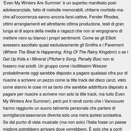
‘Even My Winters Are Summer’ è un superbo manifesto post-
adolescenziale, fatto di melodie memorabili, chitarre morbide-ma-
che-all’occorrenza-sanno-ancora-farsi-cattive, Fender Rhodes,
ottimi arrangiamenti ed altrettanto ottima produzione, testi di gran
lunga al di sopra della media e ragazzi che non si vergognano di
mettere nero su bianco i propri sentimenti. Come se gli Elliott
avessero ascoltato quasi esclusivamente gli Smiths e i Pavement
(
) o se i
Where The Beat Is Happening, King Of The Rainy Kingdom
Get Up Kids e i Mineral (
) non si
Pitcher’s Song, Penalty Box
fossero mai sciolti. Un gruppo come i bollitissimi Weezer
probabilmente oggi sarebbe disposto a pagare qualsiasi cifra pur di
riuscire a scrivere un pezzo come la title track del disco (anzi, visto
come stanno le cose mi sa tanto che sarebbe addirittura disposto a
pagare per riuscire a scrivere non solo la title track, ma tutto Even
My Winters Are Summer), però poi ti rendi conto che i Vancouver
hanno raggiunto un suono talmente personale che parlare di
somiglianze/assonanze diventa solo una mera ipotesi scolastica.
Se dal punto di vista musicale (ma non solo) l’Italia fosse un paese
migliore potrebbero arrivare dove vorrebbero. È solo che a conti