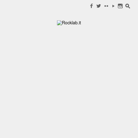
Search for:
f
w
c
y
n
s