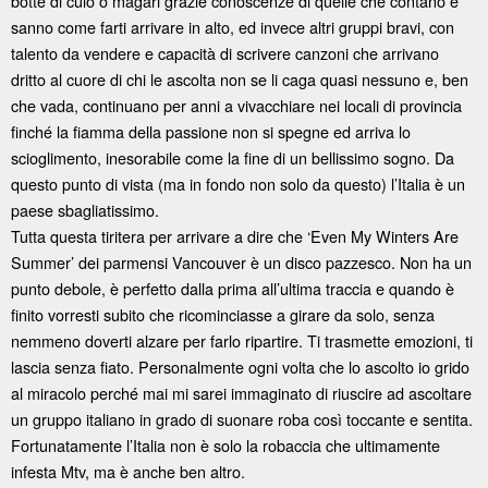
botte di culo o magari grazie conoscenze di quelle che contano e
sanno come farti arrivare in alto, ed invece altri gruppi bravi, con
talento da vendere e capacità di scrivere canzoni che arrivano
dritto al cuore di chi le ascolta non se li caga quasi nessuno e, ben
che vada, continuano per anni a vivacchiare nei locali di provincia
finché la fiamma della passione non si spegne ed arriva lo
scioglimento, inesorabile come la fine di un bellissimo sogno. Da
questo punto di vista (ma in fondo non solo da questo) l’Italia è un
paese sbagliatissimo.
Tutta questa tiritera per arrivare a dire che ‘Even My Winters Are
Summer’ dei parmensi Vancouver è un disco pazzesco. Non ha un
punto debole, è perfetto dalla prima all’ultima traccia e quando è
finito vorresti subito che ricominciasse a girare da solo, senza
nemmeno doverti alzare per farlo ripartire. Ti trasmette emozioni, ti
lascia senza fiato. Personalmente ogni volta che lo ascolto io grido
al miracolo perché mai mi sarei immaginato di riuscire ad ascoltare
un gruppo italiano in grado di suonare roba così toccante e sentita.
Fortunatamente l’Italia non è solo la robaccia che ultimamente
infesta Mtv, ma è anche ben altro.