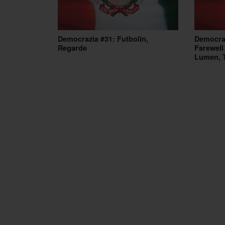
Democrazia #31: Futbolín,
Democraz
Regarde
Farewell
Lumen, 