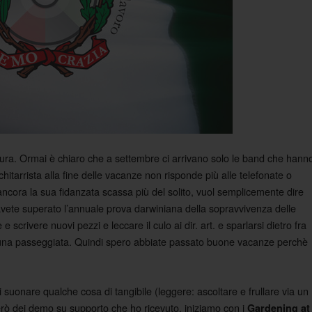
dura. Ormai è chiaro che a settembre ci arrivano solo le band che hann
 chitarrista alla fine delle vacanze non risponde più alle telefonate o
ncora la sua fidanzata scassa più del solito, vuol semplicemente dire
vete superato l’annuale prova darwiniana della sopravvivenza delle
scrivere nuovi pezzi e leccare il culo ai dir. art. e sparlarsi dietro fra
i una passeggiata. Quindi spero abbiate passato buone vacanze perchè
i suonare qualche cosa di tangibile (leggere: ascoltare e frullare via un
erò dei demo su supporto che ho ricevuto, iniziamo con i
Gardening at