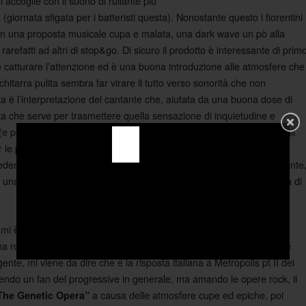
accoglie con il suono di rullante più
iornata sfigata per i batteristi questa). Nonostante questo i fiorentini
 in una proposta musicale cupa e malata, una dark wave un pò alla
refatti ad altri di stop&go. Di sicuro il prodotto è interessante di prim
catturare l’attenzione ed è una buona introduzione alle atmosfere che
tarra pulita sembra far virare il tutto verso sonorità che non
 è l’interpretazione del cantante che, aiutata da una buona dose di
sta che serve per trasmettere quella sensazione di inquietudine e
(e per questo motivo
è un brano una spanna sopra gli
“Do not solve”
 le parti poco suonate e per una distorsione che in verità non è nè
ti pezzi per cui il cd verso il finale va in una inevitabile fase calante
 una buona dose di allucinogeni assunti. La traccia fantasma è fatta di
a mi è capitato fra le mani un vero e proprio album, anzi di più, un
na rock opera. Gli
di Roma presentano un lavoro che deve
Unmask
e, mi viene da dire che è la risposta italiana a Metropolis pt II dei
endo un fan del progressive in generale, ma amando le opere rock, il
a causa delle atmosfere cupe ed epiche, poi
The Genetic Opera”