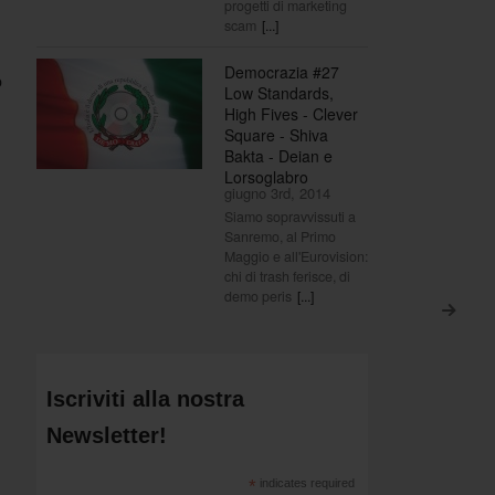
progetti di marketing
scam
[...]
Democrazia #27
o
Low Standards,
High Fives - Clever
Square - Shiva
Bakta - Deian e
Lorsoglabro
giugno 3rd, 2014
Siamo sopravvissuti a
Sanremo, al Primo
Maggio e all'Eurovision:
,
chi di trash ferisce, di
demo peris
[...]
>
Iscriviti alla nostra
Newsletter!
*
indicates required