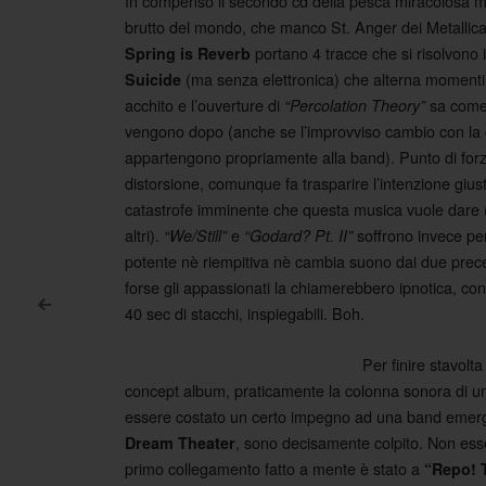
In compenso il secondo cd della pesca miracolosa mi 
brutto del mondo, che manco St. Anger dei Metallica (g
portano 4 tracce che si risolvono
Spring is Reverb
(ma senza elettronica) che alterna momenti ra
Suicide
acchito e l’ouverture di
sa come 
“Percolation Theory”
vengono dopo (anche se l’improvviso cambio con la chi
appartengono propriamente alla band). Punto di forza
distorsione, comunque fa trasparire l’intenzione giu
catastrofe imminente che questa musica vuole dare 
altri).
e
soffrono invece per
“We/Still”
“Godard? Pt. II”
potente nè riempitiva nè cambia suono dai due preceden
forse gli appassionati la chiamerebbero ipnotica, con
<
40 sec di stacchi, inspiegabili. Boh.
Post navigation
Per finire stavolt
concept album, praticamente la colonna sonora di u
essere costato un certo impegno ad una band emergent
, sono decisamente colpito. Non ess
Dream Theater
primo collegamento fatto a mente è stato a
“Repo! 