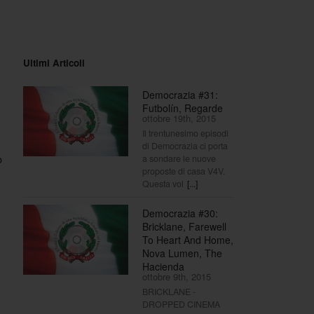
Ultimi Articoli
Democrazia #31:
Futbolín, Regarde
ottobre 19th, 2015
Il trentunesimo episodi
di Democrazia ci porta
o
a sondare le nuove
proposte di casa V4V.
Questa vol
[...]
Democrazia #30:
Bricklane, Farewell
To Heart And Home,
Nova Lumen, The
Hacienda
ottobre 9th, 2015
BRICKLANE -
DROPPED CINEMA