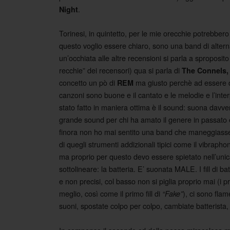
.
Night
Torinesi, in quintetto, per le mie orecchie potrebb
questo voglio essere chiaro, sono una band di alter
un’occhiata alle altre recensioni si parla a sproposito
recchie” dei recensori) qua si parla di
The Connels, 
concetto un pò di
ma giusto perchè ad essere di
REM
canzoni sono buone e il cantato e le melodie e l’inter
stato fatto in maniera ottima è il sound: suona davv
grande sound per chi ha amato il genere in passato e
finora non ho mai sentito una band che maneggiasse
di quegli strumenti addizionali tipici come il vibr
ma proprio per questo devo essere spietato nell’unica
sottolineare: la batteria. E’ suonata MALE. I fill di b
e non precisi, col basso non si piglia proprio mai (i p
meglio, così come il primo fill di
), ci sono fla
“Fake”
suoni, spostate colpo per colpo, cambiate batterista,