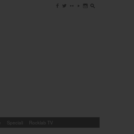
f
w
c
y
n
s
e
Speciali
Rocklab TV