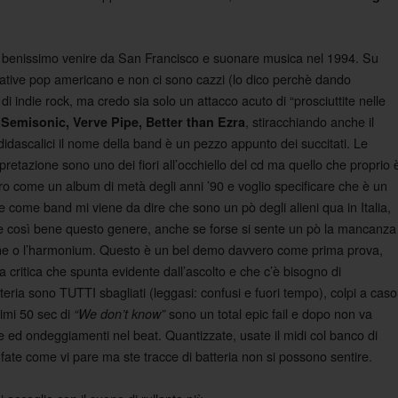
ero benissimo venire da San Francisco e suonare musica nel 1994. Su
native pop americano e non ci sono cazzi (lo dico perchè dando
 di indie rock, ma credo sia solo un attacco acuto di “prosciuttite nelle
, stiracchiando anche il
Semisonic, Verve Pipe, Better than Ezra
dascalici il nome della band è un pezzo appunto dei succitati. Le
pretazione sono uno dei fiori all’occhiello del cd ma quello che proprio 
ero come un album di metà degli anni ’90 e voglio specificare che è un
 come band mi viene da dire che sono un pò degli alieni qua in Italia,
 così bene questo genere, anche se forse si sente un pò la mancanza
aphone o l’harmonium. Questo è un bel demo davvero come prima prova,
 critica che spunta evidente dall’ascolto e che c’è bisogno di
atteria sono TUTTI sbagliati (leggasi: confusi e fuori tempo), colpi a caso
rimi 50 sec di
sono un total epic fail e dopo non va
“We don’t know”
me ed ondeggiamenti nel beat. Quantizzate, usate il midi col banco di
 fate come vi pare ma ste tracce di batteria non si possono sentire.