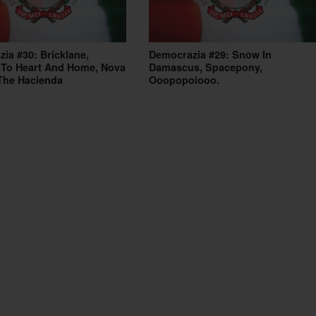
ia #30: Bricklane,
Democrazia #29: Snow In
 To Heart And Home, Nova
Damascus, Spacepony,
The Hacienda
Ooopopoiooo.