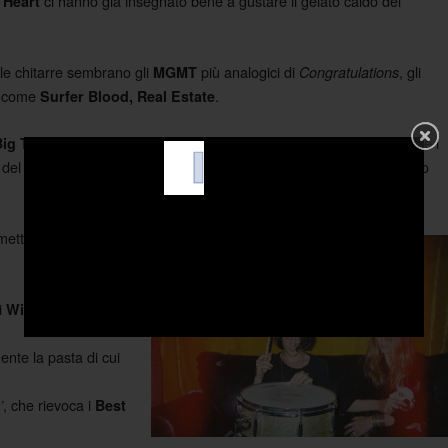
ci hanno già insegnato bene a gustare il gelato caldo del
t Heart
le chitarre sembrano gli
più analogici di
, gli
MGMT
Congratulations
nd come
.
Surfer Blood, Real Estate
la troviamo in
, più marcata di quella che i
Big Troubles
‘Indian Ocean’
a del fosso/gap generazionale, la stessa che ha conquistato a quanto
ettono le influenze
i
.
Wild Nothing
ente la pasta di cui
, che rievoca i
’
Best