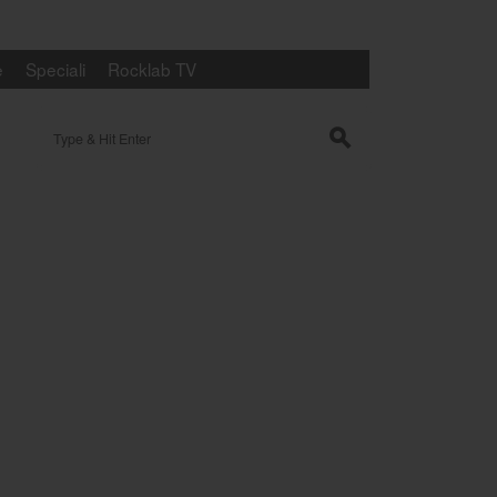
e
Speciali
Rocklab TV
Search for:
s