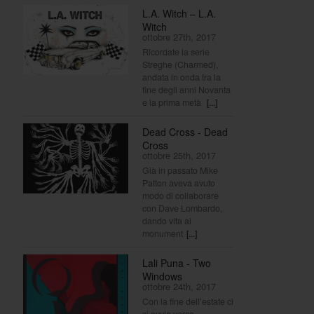
L.A. Witch – L.A.
Witch
ottobre 27th, 2017
Ricordate la serie
Streghe (Charmed),
andata in onda tra la
fine degli anni Novanta
e la prima metà
[...]
Dead Cross - Dead
Cross
ottobre 25th, 2017
Già in passato Mike
Patton aveva avuto
modo di collaborare
con Dave Lombardo,
dando vita ai
monument
[...]
Lali Puna - Two
Windows
ottobre 24th, 2017
Con la fine dell’estate ci
si avvia verso