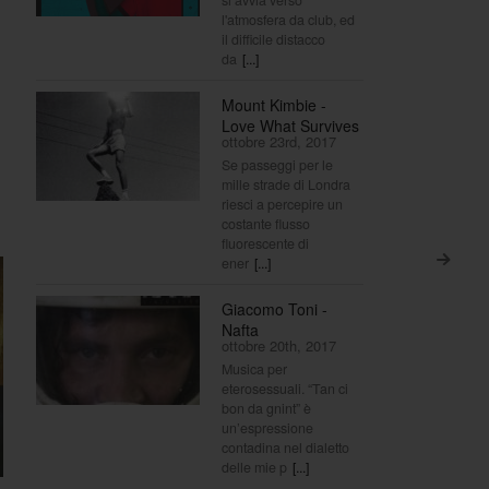
l'atmosfera da club, ed
il difficile distacco
da
[...]
Mount Kimbie -
Love What Survives
ottobre 23rd, 2017
Se passeggi per le
mille strade di Londra
riesci a percepire un
costante flusso
fluorescente di
>
ener
[...]
Giacomo Toni -
Nafta
ottobre 20th, 2017
Musica per
eterosessuali. “Tan ci
bon da gnint” è
un’espressione
contadina nel dialetto
delle mie p
[...]