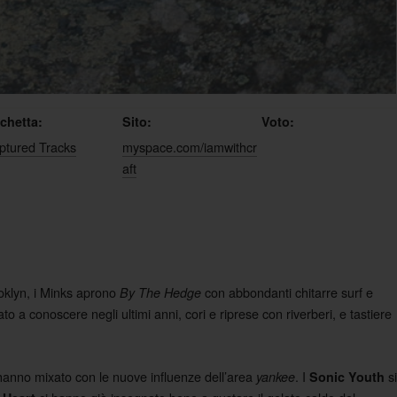
ichetta:
Sito:
Voto:
ptured Tracks
myspace.com/iamwithcr
aft
ooklyn, i Minks aprono
con abbondanti chitarre surf e
By The Hedge
to a conoscere negli ultimi anni, cori e riprese con riverberi, e tastiere
 hanno mixato con le nuove influenze dell’area
. I
si
yankee
Sonic Youth