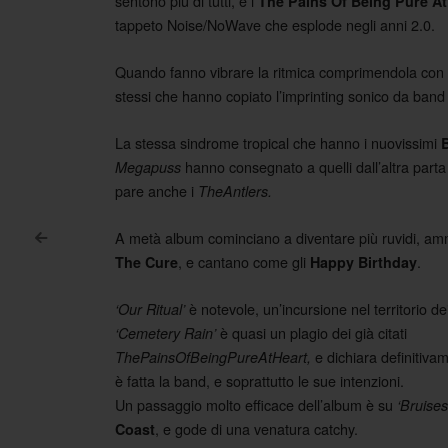
sentono più di tutti, e i
The Pains Of Being Pure A
tappeto Noise/NoWave che esplode negli anni 2.0.
Quando fanno vibrare la ritmica comprimendola con 
stessi che hanno copiato l’imprinting sonico da ba
La stessa sindrome tropical che hanno i nuovissimi
hanno consegnato a quelli dall’altra part
Megapuss
pare anche i
TheAntlers.
A metà album cominciano a diventare più ruvidi, amm
<
Post navigation
, e cantano come gli
.
The Cure
Happy Birthday
è notevole, un’incursione nel territorio de
‘Our Ritual’
è quasi un plagio dei già citati
‘Cemetery Rain’
e dichiara definitivam
ThePainsOfBeingPureAtHeart,
è fatta la band, e soprattutto le sue intenzioni.
Un passaggio molto efficace dell’album è su
‘Bruises
, e gode di una venatura catchy.
Coast