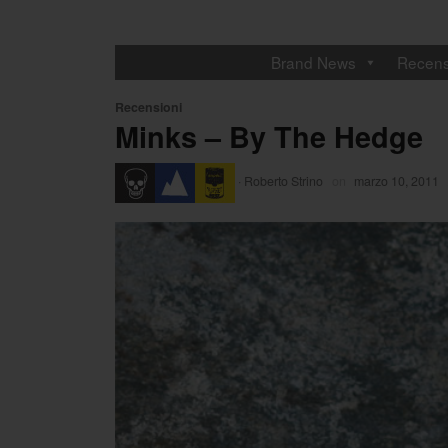
Brand News
Recens
Recensioni
Minks – By The Hedge
·
Roberto Strino
on
marzo 10, 2011