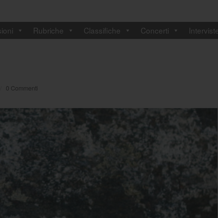
ioni
Rubriche
Classifiche
Concerti
Intervist
/
0 Commenti