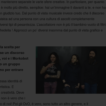
ntenere separate le varie sfere creative. In particolare, per quanto
o è molto più diretto, semplice: hai un’immagine lì davanti a te, e non ha
 giudizio tuo. Dal punto di vista musicale invece credo che il discorso
 muisica ad una persona con una cultura di ascolti completamente
ersi tipi di pesantezza. L’ascoltatore non è più il bambino vuoto di filtri
ichedelia ! Approcci un po’ diversi insomma dal punto di vista grafico e
la scelta per
sse un discorso
 voi e i Morkobot
ito un gruppo
no per entrare
ssa identità di
tistica. E
creatività. Deve
 non è vero che i
di noi! Poi gli OvO, è vero, sono tutto un altro genere, e li