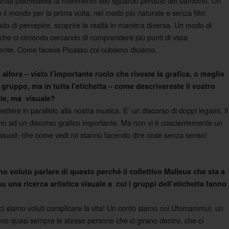
arola psichedelia fa riferimento allo sguardo perduto del bambino. Un
l mondo per la prima volta, nel modo più naturale e senza filtri
do di percepire, scoprire la realtà in maniera diversa. Un modo di
 che ci circonda cercando di comprendere più punti di vista
te. Come faceva Picasso col cubismo diciamo.
 allora – visto l’importante ruolo che riveste la grafica, o meglio
gruppo, ma in tutta l’etichetta – come descrivereste il vostro
ale, ma visuale?
tere in parallelo alla nostra musica. E’ un discorso di doppi legami. Il
mo ad un discorso grafico importante. Ma non vi è coscientemente un
i casuali, che come vedi mi stanno facendo dire cose senza senso!
o voluto parlare di questo perché il collettivo Malleus che sta a
u una ricerca artistica visuale a cui i gruppi dell’etichetta fanno
ci siamo voluti complicare la vita! Un conto siamo noi Ufomammut, un
 Sono quasi sempre le stesse persone che ci girano dentro, che ci