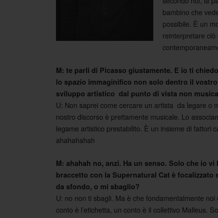
secondo noi, la p
bambino che vede i
possibile. È un mo
reinterpretare ciò
contemporaneamen
M: te parli di Picasso giustamente. E io ti chiedo
lo spazio immaginifico non solo dentro il vostro 
sviluppo artistico dal punto di vista non music
U: Non saprei come cercare un artista da legare o met
nostro discorso è prettamente musicale. Lo associa
legame artistico prestabilito. È un insieme di fattor
ahahahahah
M: ahahah no, anzi. Ha un senso. Solo che io vi h
braccetto con la Supernatural Cat è focalizzato s
da sfondo, o mi sbaglio?
U: no non ti sbagli. Ma è che fondamentalmente noi 
conto è l’etichetta, un conto è il collettivo Malleus.