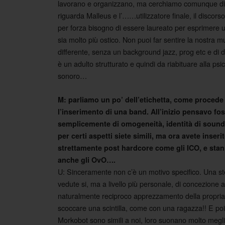
lavorano e organizzano, ma cerchiamo comunque di ma
riguarda Malleus e l’……utilizzatore finale, il discors
per forza bisogno di essere laureato per esprimere un
sia molto più ostico. Non puoi far sentire la nostra
differente, senza un background jazz, prog etc e di div
è un adulto strutturato e quindi da riabituare alla ps
sonoro…
M: parliamo un po’ dell’etichetta, come procede 
l’inserimento di una band. All’inizio pensavo fo
semplicemente di omogeneità, identità di sound,
per certi aspetti siete simili, ma ora avete inser
strettamente post hardcore come gli ICO, e stan
anche gli OvO….
U: Sinceramente non c’è un motivo specifico. Una ste
vedute si, ma a livello più personale, di concezione ar
naturalmente reciproco apprezzamento della propria 
scoccare una scintilla, come con una ragazza!! E poi
Morkobot sono simili a noi, loro suonano molto meglio 