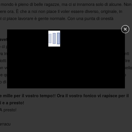
l mondo è pieno di belle ragazze, ma ci si innamora solo di alcune. Non
dere ora. È che a noi non piace il voler essere diverso, originale, in
ui ci piace lavorare è gente normale. Con una punta di onestà
 avete ora al momento in arrivo? Riguardo la vostra musica….
e ci piace. Quello che abbiamo voglia di fare. Abbiamo sempre fatto
a in mente piuttosto di crearci un percorso prestabilito. In fin dei conti
iotti ahahahha. Vabbè siamo quello che siamo, non vogliamo apparire
n vogliamo un percorso, una regola. E non vogliamo pensare a quell
e qualcosa di
. Che cosa vuol dire poi
Uno
intellettuale
intellettuale?
mo di persona formale, seria? Noi non lo vogliamo essere.
 mille per il vostro tempo!! Ora il vostro fonico vi rapisce per il
 e a presto!
 A presto!
rracu