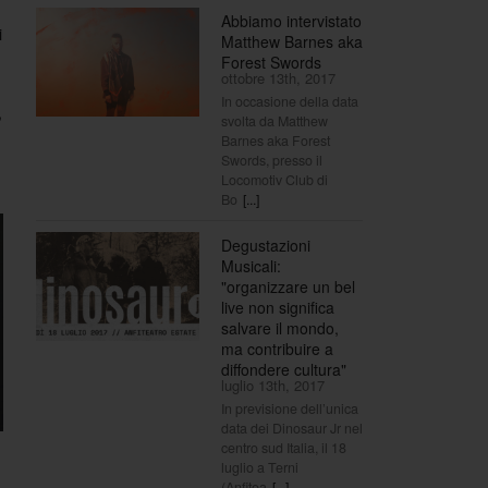
Abbiamo intervistato
i
Matthew Barnes aka
Forest Swords
ottobre 13th, 2017
In occasione della data
,
svolta da Matthew
Barnes aka Forest
Swords, presso il
Locomotiv Club di
Bo
[...]
Degustazioni
Musicali:
"organizzare un bel
live non significa
salvare il mondo,
ma contribuire a
diffondere cultura"
luglio 13th, 2017
In previsione dell’unica
data dei Dinosaur Jr nel
centro sud Italia, il 18
luglio a Terni
(Anfitea
[...]