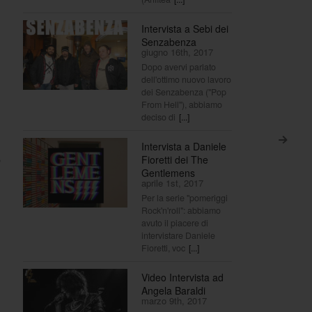
Intervista a Sebi dei
Senzabenza
giugno 16th, 2017
Dopo avervi parlato
dell'ottimo nuovo lavoro
dei Senzabenza ("Pop
From Hell"), abbiamo
deciso di
[...]
>
Intervista a Daniele
o
Fioretti dei The
Gentlemens
aprile 1st, 2017
Per la serie "pomeriggi
Rock'n'roll": abbiamo
avuto il piacere di
intervistare Daniele
Fioretti, voc
[...]
Video Intervista ad
Angela Baraldi
marzo 9th, 2017