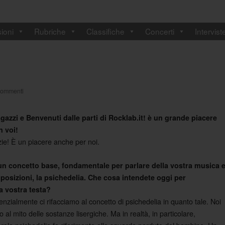
ioni
Rubriche
Classifiche
Concerti
Intervist
Commenti
gazzi e Benvenuti dalle parti di Rocklab.it! è un grande piacere
n voi!
e! È un piacere anche per noi.
un concetto base, fondamentale per parlare della vostra musica 
posizioni, la psichedelia. Che cosa intendete oggi per
la vostra testa?
enzialmente ci rifacciamo al concetto di psichedelia in quanto tale. Noi
 al mito delle sostanze lisergiche. Ma in realtà, in particolare,