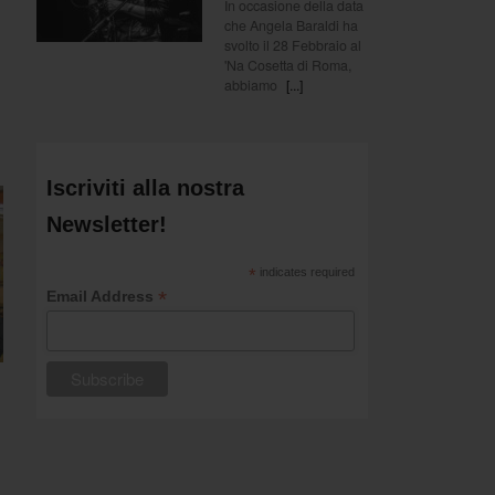
In occasione della data
che Angela Baraldi ha
svolto il 28 Febbraio al
'Na Cosetta di Roma,
abbiamo
[...]
Iscriviti alla nostra
Newsletter!
*
indicates required
*
Email Address