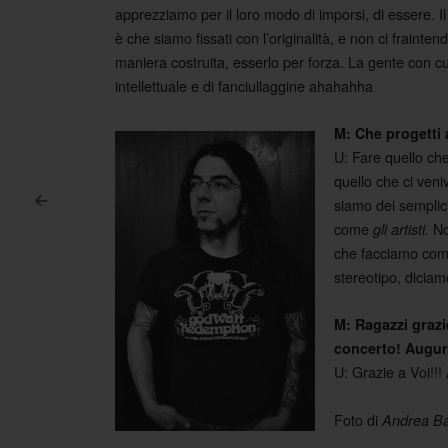
apprezziamo per il loro modo di imporsi, di essere. I
è che siamo fissati con l’originalità, e non ci frainten
maniera costruita, esserlo per forza. La gente con c
intellettuale e di fanciullaggine ahahahha
M: Che progetti
U: Fare quello ch
quello che ci veniv
siamo dei semplic
<
Post navigation
come
No
gli artisti.
che facciamo com
stereotipo, dicia
M: Ragazzi grazie
concerto! Auguri
U: Grazie a Voi!!!
Foto di
Andrea Ba