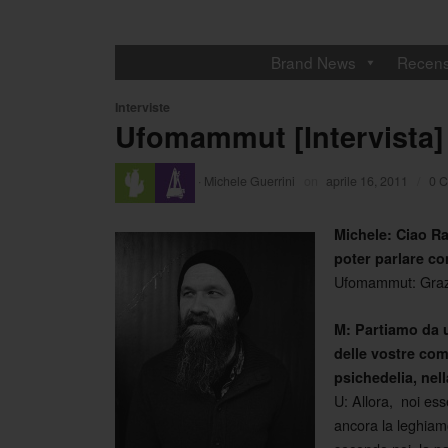
Brand News
Recens
Interviste
Ufomammut [Intervista]
·
Michele Guerrini
on
aprile 16, 2011
/
0 
Michele: Ciao Ra
poter parlare co
Ufomammut: Grazi
M: Partiamo da 
delle vostre com
psichedelia, nel
U: Allora, noi ess
ancora la leghiamo