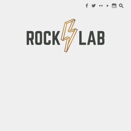
Search for:
f
w
c
y
n
s