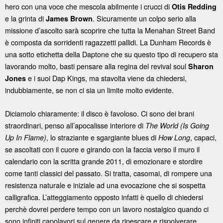
hero con una voce che mescola abilmente i crucci di
Otis Redding
e la grinta di
. Sicuramente un colpo serio alla
James Brown
missione d’ascolto sarà scoprire che tutta la Menahan Street Band
è composta da sorridenti ragazzetti pallidi. La Dunham Records è
una sotto etichetta della Daptone che su questo tipo di recupero sta
lavorando molto, basti pensare alla regina del revival soul
Sharon
e i suoi Dap Kings, ma stavolta viene da chiedersi,
Jones
indubbiamente, se non ci sia un limite molto evidente.
Diciamolo chiaramente: il disco è favoloso. Ci sono dei brani
straordinari, penso all’apocalisse interiore di
The World (Is Going
, lo straziante e sgargiante blues di
, capaci,
Up In Flame)
How Long
se ascoltati con il cuore e girando con la faccia verso il muro il
calendario con la scritta grande 2011, di emozionare e stordire
come tanti classici del passato. Si tratta, casomai, di rompere una
resistenza naturale e iniziale ad una evocazione che si sospetta
calligrafica. L’atteggiamento opposto infatti è quello di chiedersi
perchè dovrei perdere tempo con un lavoro nostalgico quando ci
sono infiniti capolavori sul genere da ripescare e rispolverare,