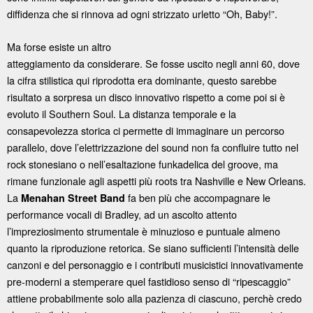
diffidenza che si rinnova ad ogni strizzato urletto “Oh, Baby!”.
Ma forse esiste un altro
atteggiamento da considerare. Se fosse uscito negli anni 60, dove
la cifra stilistica qui riprodotta era dominante, questo sarebbe
risultato a sorpresa un disco innovativo rispetto a come poi si è
evoluto il Southern Soul. La distanza temporale e la
consapevolezza storica ci permette di immaginare un percorso
parallelo, dove l’elettrizzazione del sound non fa confluire tutto nel
rock stonesiano o nell’esaltazione funkadelica del groove, ma
rimane funzionale agli aspetti più roots tra Nashville e New Orleans.
La
fa ben più che accompagnare le
Menahan Street Band
performance vocali di Bradley, ad un ascolto attento
l’impreziosimento strumentale è minuzioso e puntuale almeno
quanto la riproduzione retorica. Se siano sufficienti l’intensità delle
canzoni e del personaggio e i contributi musicistici innovativamente
pre-moderni a stemperare quel fastidioso senso di “ripescaggio”
attiene probabilmente solo alla pazienza di ciascuno, perchè credo