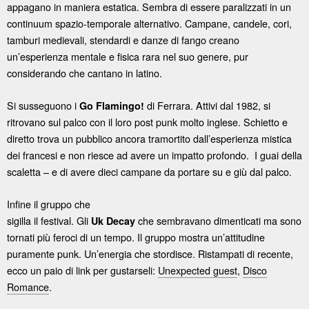
appagano in maniera estatica. Sembra di essere paralizzati in un
continuum spazio-temporale alternativo. Campane, candele, cori,
tamburi medievali, stendardi e danze di fango creano
un’esperienza mentale e fisica rara nel suo genere, pur
considerando che cantano in latino.
Si susseguono i
di Ferrara. Attivi dal 1982, si
Go Flamingo!
ritrovano sul palco con il loro post punk molto inglese. Schietto e
diretto trova un pubblico ancora tramortito dall’esperienza mistica
dei francesi e non riesce ad avere un impatto profondo. I guai della
scaletta – e di avere dieci campane da portare su e giù dal palco.
Infine il gruppo che
sigilla il festival. Gli
che sembravano dimenticati ma sono
Uk Decay
tornati più feroci di un tempo. Il gruppo mostra un’attitudine
puramente punk. Un’energia che stordisce. Ristampati di recente,
ecco un paio di link per gustarseli:
Unexpected guest
,
Disco
Romance
.