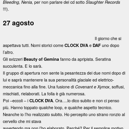
per non parlare dei cd sotto
Bleeding, Nenia,
Slaughter Records
!!!).
27 agosto
Il giorno che si
aspettava tutti. Nomi storici come
e
uno dopo
CLOCK DVA
DAF
l’altro.
Gli svizzeri
fanno da apripista. Seratina
Beauty of Gemina
succulenta. E lo sarà.
Il gruppo di apertura non sente la pesantezza dei due nomi dopo di
lui e saprà mantenere la sua personalità glaciale ed elettrico-
meccanica fino alla fine. Una fusione di
, soffusi,
Covenant e Xymox
mischiati, rielaborati. La folla è già numerosa.
Poi –eccoli – i
. Ora….lo dico subito e non ci penso
CLOCK DVA
più. Hanno toppato qualche loop, e qualche aspetto tecnico.
Neanche io l’ho realizzato subito.
Ho percepito uno strano ronzio al
cervello che mi stava
avvertendo ma non l’ho elaborato. Perché? Per il semplice motivo