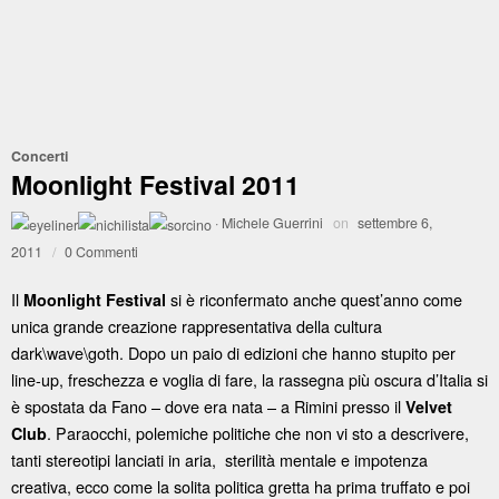
Concerti
Moonlight Festival 2011
·
Michele Guerrini
on
settembre 6,
2011
/
0 Commenti
Il
si è riconfermato anche quest’anno come
Moonlight Festival
unica grande creazione rappresentativa della cultura
dark\wave\goth. Dopo un paio di edizioni che hanno stupito per
line-up, freschezza e voglia di fare, la rassegna più oscura d’Italia si
è spostata da Fano – dove era nata – a Rimini presso il
Velvet
. Paraocchi, polemiche politiche che non vi sto a descrivere,
Club
tanti stereotipi lanciati in aria, sterilità mentale e impotenza
creativa, ecco come la solita politica gretta ha prima truffato e poi