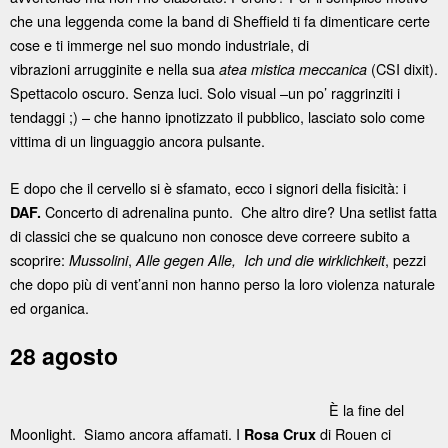
che una leggenda come la band di Sheffield ti fa dimenticare certe
cose e ti immerge nel suo mondo industriale, di
vibrazioni arrugginite e nella sua
(CSI dixit).
atea mistica meccanica
Spettacolo oscuro. Senza luci. Solo visual –un po’ raggrinziti i
tendaggi ;) – che hanno ipnotizzato il pubblico, lasciato solo come
vittima di un linguaggio ancora pulsante.
E dopo che il cervello si è sfamato, ecco i signori della fisicità: i
Concerto di adrenalina punto. Che altro dire? Una setlist fatta
DAF.
di classici che se qualcuno non conosce deve correere subito a
scoprire:
,
, pezzi
Mussolini
Alle gegen Alle, Ich und die wirklichkeit
che dopo più di vent’anni non hanno perso la loro violenza naturale
ed organica.
28 agosto
È la fine del
Moonlight. Siamo ancora affamati. I
di Rouen ci
Rosa Crux