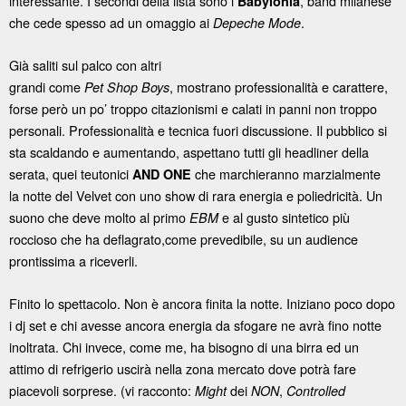
interessante. I secondi della lista sono i
, band milanese
Babylonia
che cede spesso ad un omaggio ai
.
Depeche Mode
Già saliti sul palco con altri
grandi come
, mostrano professionalità e carattere,
Pet Shop Boys
forse però un po’ troppo citazionismi e calati in panni non troppo
personali. Professionalità e tecnica fuori discussione. Il pubblico si
sta scaldando e aumentando, aspettano tutti gli headliner della
serata, quei teutonici
che marchieranno marzialmente
AND ONE
la notte del Velvet con uno show di rara energia e poliedricità. Un
suono che deve molto al primo
e al gusto sintetico più
EBM
roccioso che ha deflagrato,come prevedibile, su un audience
prontissima a riceverli.
Finito lo spettacolo. Non è ancora finita la notte. Iniziano poco dopo
i dj set e chi avesse ancora energia da sfogare ne avrà fino notte
inoltrata. Chi invece, come me, ha bisogno di una birra ed un
attimo di refrigerio uscirà nella zona mercato dove potrà fare
piacevoli sorprese. (vi racconto:
dei
,
Might
NON
Controlled