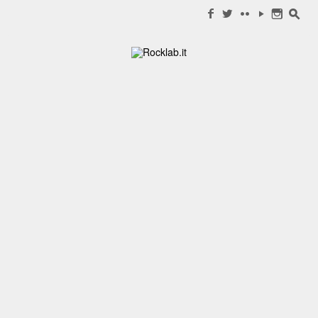
Search for:
f
w
c
y
n
s