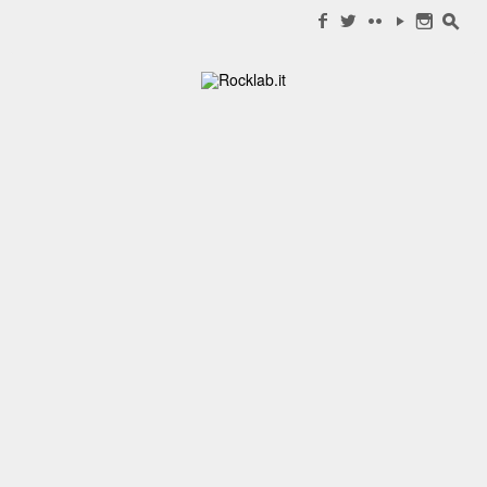
Search for:
f
w
c
y
n
s