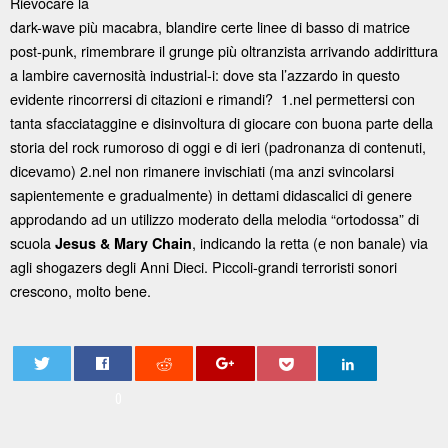
Rievocare la
dark-wave più macabra, blandire certe linee di basso di matrice
post-punk, rimembrare il grunge più oltranzista arrivando addirittura
a lambire cavernosità industrial-i: dove sta l’azzardo in questo
evidente rincorrersi di citazioni e rimandi? 1.nel permettersi con
tanta sfacciataggine e disinvoltura di giocare con buona parte della
storia del rock rumoroso di oggi e di ieri (padronanza di contenuti,
dicevamo) 2.nel non rimanere invischiati (ma anzi svincolarsi
sapientemente e gradualmente) in dettami didascalici di genere
approdando ad un utilizzo moderato della melodia “ortodossa” di
scuola
, indicando la retta (e non banale) via
Jesus & Mary Chain
agli shogazers degli Anni Dieci. Piccoli-grandi terroristi sonori
crescono, molto bene.
0