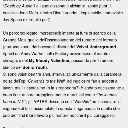
e i suoi dissonanti alchimisti sonici (fuori il
“Death by Audio”)
bassista Jono Mofo, dentro Dion Lunadon, implacabile-inamovibile
Jay Space dietro alle pelli).
Un percorso legato imprescindibilmente ai fumi di scarico della
Grande Mela quello dell’inscatolamento del rumore nel formato
(non-)canzone: dai baccanali distorti dei
Velvet Underground
ripresi da Andy Warhol nella Factory newyorkese ai mantra
showgaze dei
, passando per il rumore
My Bloody Valentine
bianco dei
.
Sonic Youth
Ci sono voluti ben tre anni, intervallati unicamente dalla caramella-
noise dell’ep
ad ingolosire fan e addetti ai
“Onwards to the Wall”
lavori, ma l’incantesimo (o la stregoneria?) è andato decisamente a
buon fine: ancora orgogliosamente marchiati come
“the loudest
, gli APTBS riescono con
ad incanalare le
band in N.Y.”
“Worship”
vagonate di fuzz accumulate in questa lunga pausa in quello che
può definirsi il loro lavoro più maturo nonché il più coraggioso.