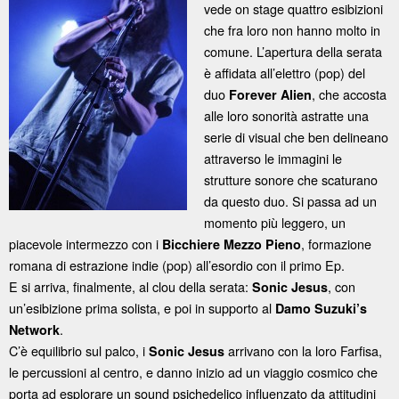
vede on stage quattro esibizioni
che fra loro non hanno molto in
comune. L’apertura della serata
è affidata all’elettro (pop) del
duo
, che accosta
Forever Alien
alle loro sonorità astratte una
serie di visual che ben delineano
attraverso le immagini le
strutture sonore che scaturano
da questo duo. Si passa ad un
momento più leggero, un
piacevole intermezzo con i
, formazione
Bicchiere Mezzo Pieno
romana di estrazione indie (pop) all’esordio con il primo Ep.
E si arriva, finalmente, al clou della serata:
, con
Sonic Jesus
un’esibizione prima solista, e poi in supporto al
Damo Suzuki’s
.
Network
C’è equilibrio sul palco, i
arrivano con la loro Farfisa,
Sonic Jesus
le percussioni al centro, e danno inizio ad un viaggio cosmico che
porta ad esplorare un sound psichedelico influenzato da attitudini