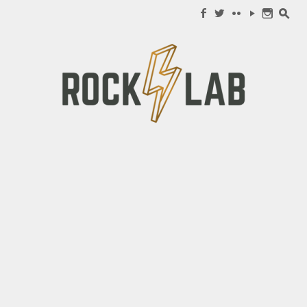
Search for:
f
w
c
y
n
s