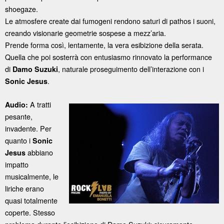
shoegaze.
Le atmosfere create dai fumogeni rendono saturi di pathos i suoni,
creando visionarie geometrie sospese a mezz’aria.
Prende forma così, lentamente, la vera esibizione della serata.
Quella che poi sosterrà con entusiasmo rinnovato la performance
di
, naturale proseguimento dell’interazione con i
Damo Suzuki
.
Sonic Jesus
A tratti
Audio:
pesante,
invadente. Per
quanto i
Sonic
abbiano
Jesus
impatto
musicalmente, le
liriche erano
quasi totalmente
coperte. Stesso