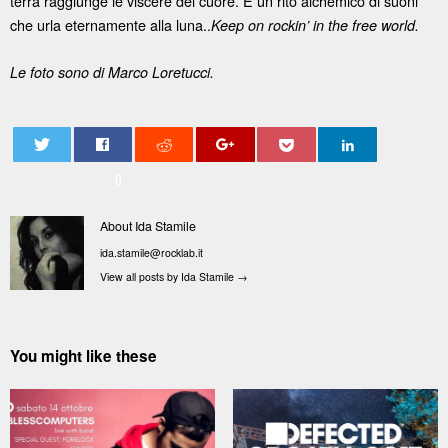
terra raggiunge le viscere del cuore. È un rito alchemico di suoni
che urla eternamente alla luna..
Keep on rockin’ in the free world.
Le foto sono di Marco Loretucci.
0
About Ida Stamile
ida.stamile@rocklab.it
View all posts by Ida Stamile
→
You might like these