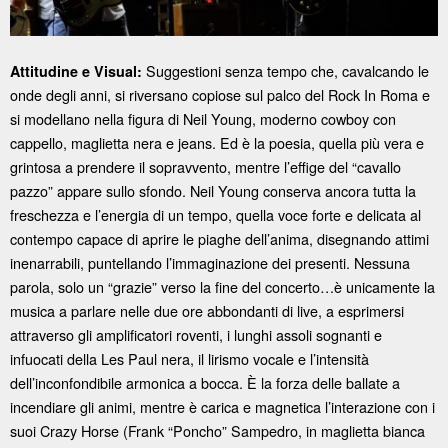
Suggestioni senza tempo che, cavalcando le
Attitudine e Visual:
onde degli anni, si riversano copiose sul palco del Rock In Roma e
si modellano nella figura di Neil Young, moderno cowboy con
cappello, maglietta nera e jeans. Ed è la poesia, quella più vera e
grintosa a prendere il sopravvento, mentre l’effige del “cavallo
pazzo” appare sullo sfondo. Neil Young conserva ancora tutta la
freschezza e l’energia di un tempo, quella voce forte e delicata al
contempo capace di aprire le piaghe dell’anima, disegnando attimi
inenarrabili, puntellando l’immaginazione dei presenti. Nessuna
parola, solo un “grazie” verso la fine del concerto…è unicamente la
musica a parlare nelle due ore abbondanti di live, a esprimersi
attraverso gli amplificatori roventi, i lunghi assoli sognanti e
infuocati della Les Paul nera, il lirismo vocale e l’intensità
dell’inconfondibile armonica a bocca. È la forza delle ballate a
incendiare gli animi, mentre è carica e magnetica l’interazione con i
suoi Crazy Horse (Frank “Poncho” Sampedro, in maglietta bianca