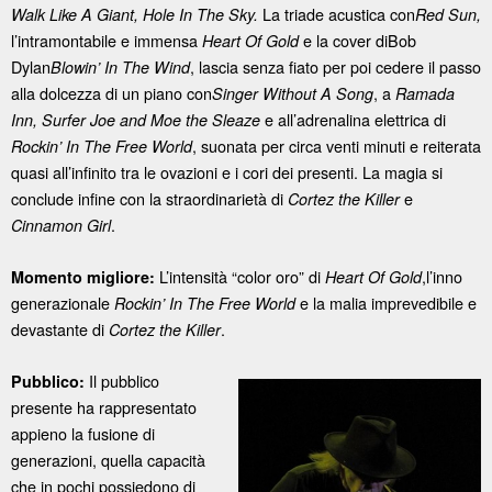
La triade acustica con
Walk Like A Giant, Hole In The Sky.
Red Sun,
l’intramontabile e immensa
e la cover diBob
Heart Of Gold
Dylan
, lascia senza fiato per poi cedere il passo
Blowin’ In The Wind
alla dolcezza di un piano con
, a
Singer Without A Song
Ramada
e all’adrenalina elettrica di
Inn,
Surfer Joe and Moe the Sleaze
, suonata per circa venti minuti e reiterata
Rockin’ In The Free World
quasi all’infinito tra le ovazioni e i cori dei presenti. La magia si
conclude infine con la straordinarietà di
e
Cortez the Killer
.
Cinnamon Girl
L’intensità “color oro” di
,l’inno
Momento migliore:
Heart Of Gold
generazionale
e la malia imprevedibile e
Rockin’ In The Free World
devastante di
.
Cortez the Killer
Il pubblico
Pubblico:
presente ha rappresentato
appieno la fusione di
generazioni, quella capacità
che in pochi possiedono di