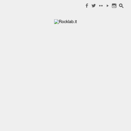
Search for:
f
w
c
y
n
s