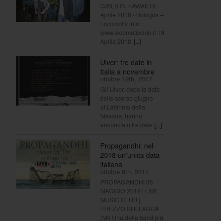
GIRLS IN HAWAII 18
Aprile 2018 - Bologna –
Locomotiv info:
www.locomotivclub.it 19
Aprile 2018
[...]
Ulver: tre date in
Italia a novembre
ottobre 12th, 2017
Gli Ulver, dopo la data
dello scorso giugno
al Labirinto della
Masone, hanno
annunciato tre date
[...]
Propagandhi: nel
2018 un'unica data
italiana
ottobre 9th, 2017
PROPAGANDHI 06
MAGGIO 2018 | LIVE
MUSIC CLUB |
TREZZO SULL’ADDA
(MI) Una delle band più