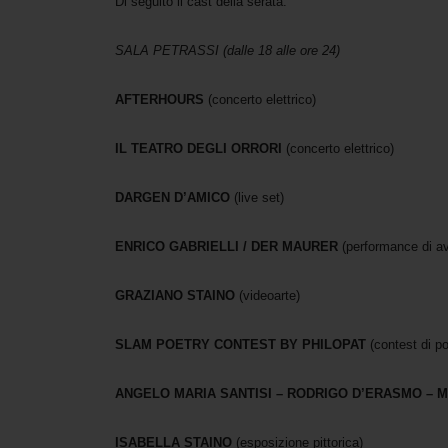
Di seguito il cast della serata:
SALA PETRASSI (dalle 18 alle ore 24)
AFTERHOURS
(concerto elettrico)
IL TEATRO DEGLI ORRORI
(concerto elettrico)
DARGEN D’AMICO
(live set)
ENRICO GABRIELLI / DER MAURER
(performance di a
GRAZIANO STAINO
(videoarte)
SLAM POETRY CONTEST BY PHILOPAT
(contest di po
ANGELO MARIA SANTISI – RODRIGO D’ERASMO – 
ISABELLA STAINO
(esposizione pittorica)