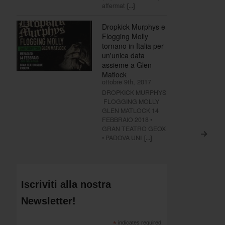
affermat
[...]
Dropkick Murphys e
Flogging Molly
tornano in Italia per
un'unica data
assieme a Glen
Matlock
ottobre 9th, 2017
DROPKICK MURPHYS
FLOGGING MOLLY
GLEN MATLOCK 14
FEBBRAIO 2018 •
GRAN TEATRO GEOX
>
• PADOVA UNI
[...]
Iscriviti alla nostra
Newsletter!
*
indicates required