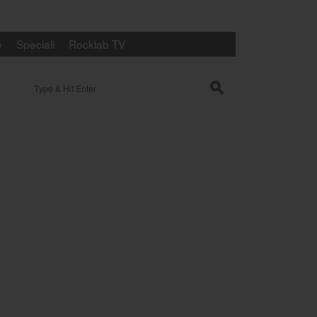
e
Speciali
Rocklab TV
Search for:
s