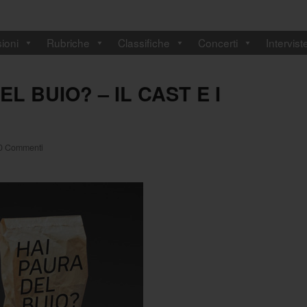
ioni
Rubriche
Classifiche
Concerti
Intervist
L BUIO? – IL CAST E I
0 Commenti