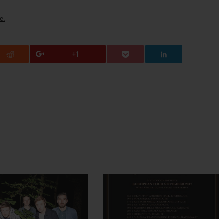
e.
+1