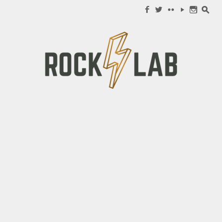
Search for:
f
w
c
y
n
s