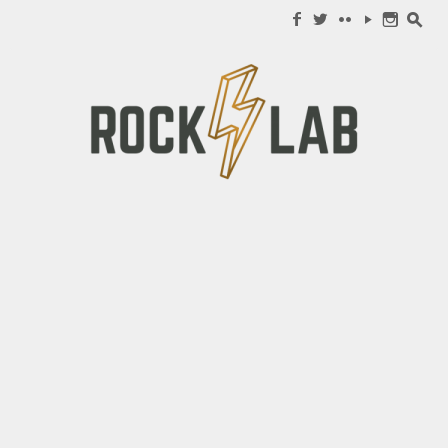
Search for:
f
w
c
y
n
s