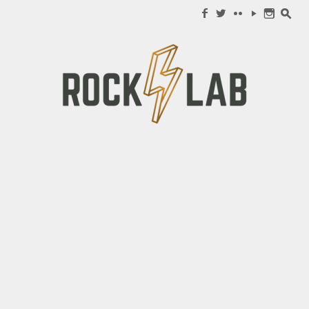
Search for:
f
w
c
y
n
s