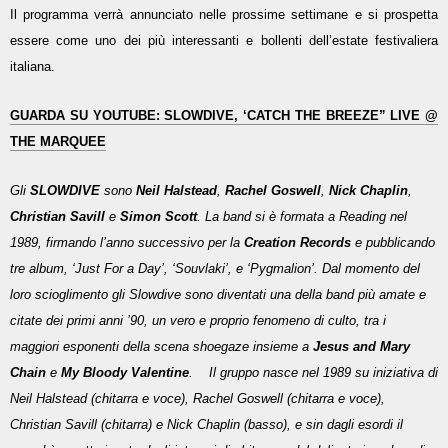
Il programma verrà annunciato nelle prossime settimane e si prospetta
essere come uno dei più interessanti e bollenti dell’estate festivaliera
italiana.
GUARDA SU YOUTUBE: SLOWDIVE, ‘CATCH THE BREEZE” LIVE @
THE MARQUEE
Gli
SLOWDIVE
sono
Neil Halstead
,
Rachel Goswell
,
Nick Chaplin
,
Christian Savill
e
Simon Scott
. La band si è formata a Reading nel
1989, firmando l’anno successivo per la
Creation Records
e pubblicando
tre album, ‘Just For a Day’, ‘Souvlaki’, e ‘Pygmalion’. Dal momento del
loro scioglimento gli Slowdive sono diventati una della band più amate e
citate dei primi anni ’90, un vero e proprio fenomeno di culto, tra i
maggiori esponenti della scena shoegaze insieme a
Jesus and Mary
Chain
e
My Bloody Valentine
. Il gruppo nasce nel 1989 su iniziativa di
Neil Halstead (chitarra e voce), Rachel Goswell (chitarra e voce),
Christian Savill (chitarra) e Nick Chaplin (basso), e sin dagli esordi il