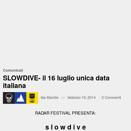
Comunicati
SLOWDIVE- il 16 luglio unica data
italiana
·
Ida Stamile
on
febbraio 19, 2014
/
0 Commenti
RADAR FESTIVAL PRESENTA:
s l o w d i v e