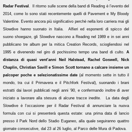
Radar Festival
. Il ritorno sulle scene della band di Reading è l’evento del
2014, come lo sono stati recentemente quelli di Pavement e My Bloody
Valentine. Evento ancora più significativo perchè nella loro carriera mai gli
Slowdive hanno suonato in Italia.
Alfieri ed esponenti di spicco del
suono shoegaze, gli Slowdive nascono a Reading nel 1989 e in sei anni
pubblicano tre album per la mitica Creation Records, sciogliendosi nel
1995 e divenendo nel giro di pochissimo tempo una band di culto.
A
distanza di quasi vent’anni Neil Halstead, Rachel Goswell, Nick
Chaplin, Christian Savill e Simon Scott tornano a calcare insieme un
palco
per poche e selezionatissime date
(al momento sette in tutto il
mondo, tra cui il Primavera e il Pitchfork Festival), suonando i brani
estratti dai lavori pubblicati negli anni ’90, e confermando inoltre di aver
iniziato a lavorare alla stesura di alcune tracce inedite. La data degli
Slowdive è l’occasione per il Radar Festival di annunciare la nuova
formula con cui si presenterà questa estate: una prima data di lancio
presso il Park Nord dello Stadio Euganeo, alla quale seguiranno quattro
giornate consecutive, dal 23 al 26 luglio, al Parco delle Mura di Padova.