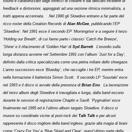
sound è caratterizzato dagli intrecci di chitarre e dal delicato incedere di
feedback e distorsioni, appoggiati ad una sezione ritmica minimalista, a
tratti appena accennata. Nel 1990 gli Slowdive entrano a far parte del
ricco roster della Creation Records di
Alan McGee
,
pubblicando l’EP
‘Slowdive’. Nel 1991 esce il secondo EP ‘Morningrise’ e a seguire il terzo
‘Holding our Breath’, di cui fanno parte i classici ‘Catch the Breeze’,
‘Shine’ e il rifacimento di ‘Golden Hair’ di
Syd Barrett
. L’esordio sulla
lunga distanza avviene nel Settembre 1991 con l’album ‘Just for a Day’,
definito dalla critica specializzata come una pietra miliare dello shoegaze.
L’anno successivo esce ‘Blueday’, che raccoglie i tre EP, mentre entra
nella formazione il batterista Simon Scott. Il secondo LP ‘Souvlaki’ esce
nel 1993 e il disco si avvale della presenza di
Brian Eno
. La lavorazione
del terzo album degli Slowdive è travagliata e lunga, dalla band escono
durante le session di registrazione Chaplin e Savill. ‘Pygmalion’ esce
finalmente nel 1995 ed è l’ultimo album targato Slowdive. Il disco si
muove su coordinate vicine al post-rock dei
Talk Talk
e per alcuni
rappresenta il disco migliore della band inglese, grazie alla magia di brani
come ‘Crazy For You’ e ‘Blue Skied and Clear’, quest’ultimo parte della