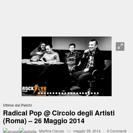
O
•
•
•
•
•
•
•
•
•
•
•
•
•
•
•
•
•
•
•
•
•
•
Ultime dai Palchi
Radical Pop @ Circolo degli Artisti
(Roma) – 26 Maggio 2014
·
Martina Caruso
on
maggio 28, 2014
/
0 Commenti