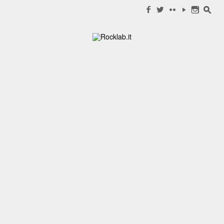
Search for:
f
w
c
y
n
s