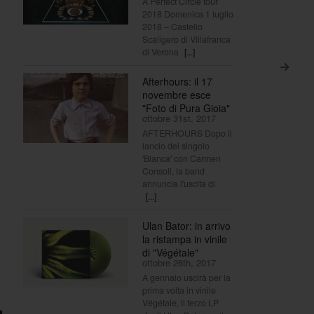
A Perfect Circle tour
2018 Domenica 1 luglio
2018 – Castello
Scaligero di Villafranca
di Verona
[...]
>
Afterhours: il 17
novembre esce
"Foto di Pura Gioia"
ottobre 31st, 2017
AFTERHOURS Dopo il
lancio del singolo
'Bianca' con Carmen
Consoli, la band
annuncia l'uscita di
[...]
Ulan Bator: in arrivo
la ristampa in vinile
di "Végétale"
ottobre 26th, 2017
A gennaio uscirà per la
prima volta in vinile
Végétale, il terzo LP