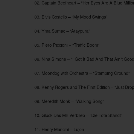
02. Captain Beefheart – “Her Eyes Are A Blue Millio
03. Elvis Costello – “My Mood Swings”
04. Yma Sumac – “Ataypura”
05. Piero Piccioni – “Traffic Boom”
06. Nina Simone – “I Got It Bad And That Ain’t Good
07. Moondog with Orchestra – “Stamping Ground”
08. Kenny Rogers and The First Edition – “Just Dro
09. Meredith Monk – “Walking Song”
10. Gluck Das Mir Verblieb – “Die Tote Standt”
11. Henry Mancini – Lujon