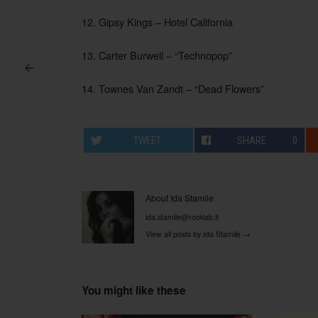
12. Gipsy Kings – Hotel California
13. Carter Burwell – “Technopop”
<
Post navigation
14. Townes Van Zandt – “Dead Flowers”
TWEET
SHARE
0
About Ida Stamile
ida.stamile@rocklab.it
View all posts by Ida Stamile
→
You might like these