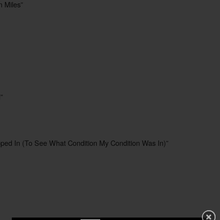
n Miles”
”
pped In (To See What Condition My Condition Was In)”