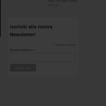
degli Ulan Bator uscito
nel
[...]
Iscriviti alla nostra
Newsletter!
*
indicates required
*
Email Address