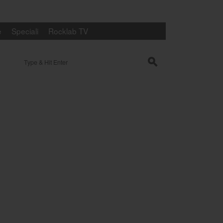
e
Speciali
Rocklab TV
Search for:
s