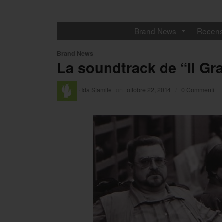
Brand News
Recens
Brand News
La soundtrack de “Il Gra
·
Ida Stamile
on
ottobre 22, 2014
/
0 Commenti