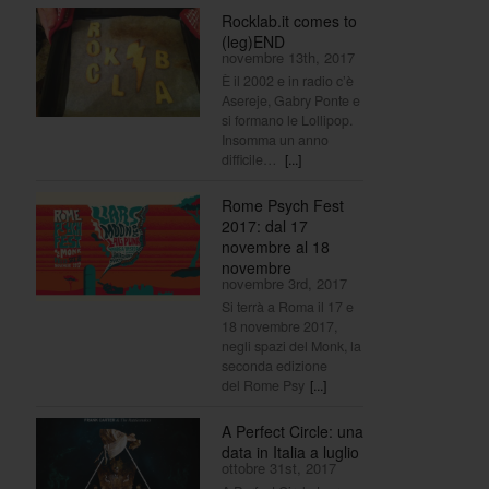
Rocklab.it comes to
(leg)END
novembre 13th, 2017
È il 2002 e in radio c’è
Asereje, Gabry Ponte e
si formano le Lollipop.
Insomma un anno
difficile…
[...]
Rome Psych Fest
2017: dal 17
novembre al 18
novembre
novembre 3rd, 2017
Si terrà a Roma il 17 e
18 novembre 2017,
negli spazi del Monk, la
seconda edizione
del Rome Psy
[...]
A Perfect Circle: una
data in Italia a luglio
ottobre 31st, 2017