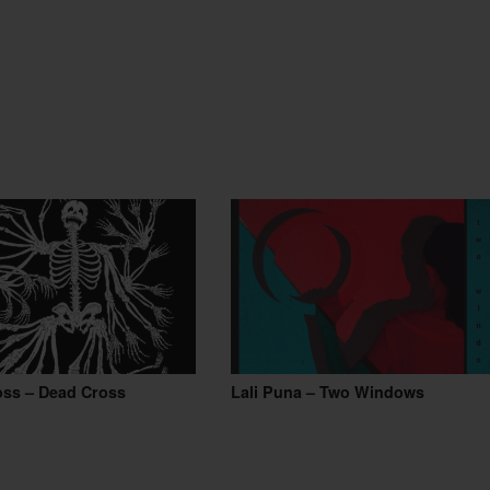
oss – Dead Cross
Lali Puna – Two Windows