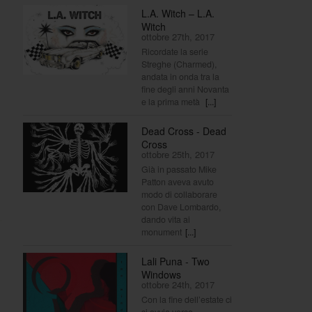
L.A. Witch – L.A.
Witch
ottobre 27th, 2017
Ricordate la serie
Streghe (Charmed),
andata in onda tra la
fine degli anni Novanta
e la prima metà
[...]
Dead Cross - Dead
Cross
ottobre 25th, 2017
Già in passato Mike
Patton aveva avuto
modo di collaborare
con Dave Lombardo,
dando vita ai
monument
[...]
Lali Puna - Two
Windows
ottobre 24th, 2017
Con la fine dell’estate ci
si avvia verso