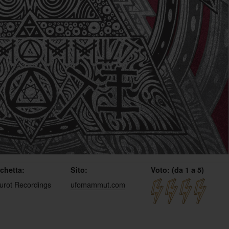
ichetta:
Sito:
Voto: (da 1 a 5)
urot Recordings
ufomammut.com