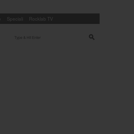
e
Speciali
Rocklab TV
Search for:
s