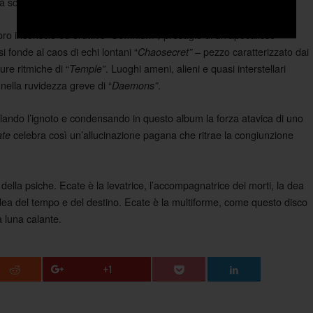
ità sonora, illuminando il cammino verso visioni inesplorate.
o inconscio ed eruttivo “
presagio di un’apocalisse
Somnium”,
si fonde al caos di echi lontani “
– pezzo caratterizzato dai
Chaosecret”
ure ritmiche di “
. Luoghi ameni, alieni e quasi interstellari
Temple”
nella ruvidezza greve di “
.
Daemons”
olando l’ignoto e condensando in questo album la forza atavica di uno
celebra così un’allucinazione pagana che ritrae la congiunzione
ate
 della psiche. Ecate è la levatrice, l’accompagnatrice dei morti, la dea
a dea del tempo e del destino. Ecate è la multiforme, come questo disco
a luna calante.
+1