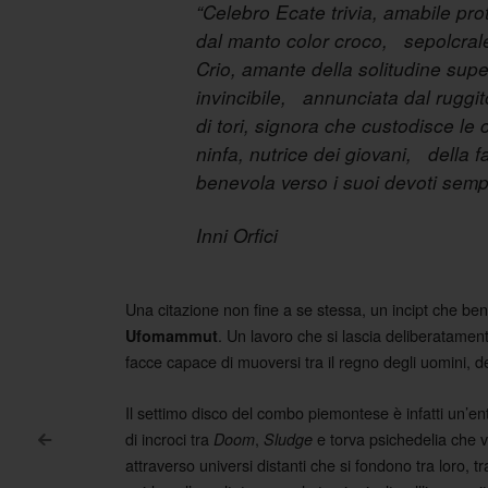
“Celebro Ecate trivia, amabile pro
dal manto color croco, sepolcrale
Crio, amante della solitudine supe
invincibile, annunciata dal ruggit
di tori, signora che custodisce le
ninfa, nutrice dei giovani, della f
benevola verso i suoi devoti sem
Inni Orfici
Una citazione non fine a se stessa, un incipt che ben
. Un lavoro che si lascia deliberatame
Ufomammut
facce capace di muoversi tra il regno degli uomini, de
Il settimo disco del combo piemontese è infatti un’ent
di incroci tra
,
e torva psichedelia che vi
Doom
Sludge
<
Post navigation
attraverso universi distanti che si fondono tra loro, t