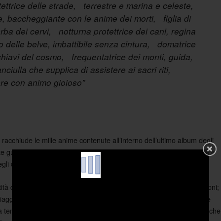
tettrice delle strade, terrestre e marina e celeste,
, baccheggiante con le anime dei morti, figlia di
rba dei cervi, notturna protettrice dei cani, regina
o delle belve, imbattibile senza cintura, domatrice
 chiavi del cosmo, frequentatrice dei monti, guida,
anciulla che supplica di assistere ai sacri riti,
pre con animo gioioso”
 racchiude le mille anime contenute all’interno dell’ultimo album degli
nte guidare dalla luce chiaroscurale emanata da
, la divinità a tre
Ecate
gli dei e dei morti.
ità di forme serpentine che delineano trame labirintiche a tre direzioni;
aggiano lungo il crocevia dalla densità lontana. È un viaggio triplice
ra tensioni cosmiche e infiniti oscuri. Le sei tracce, maestose e ipnotiche