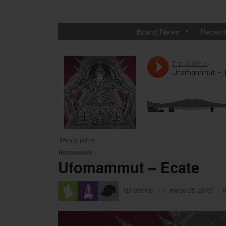
Brand News
Recens
Recensioni
Ufomammut – Ecate
·
Ida Stamile
on
marzo 25, 2015
/