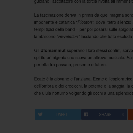
guidano l’ascoltatore con la torcia rivolta all’immens
La fascinazione deriva in primis da quel magma sonor
imponente e catartica “
dove tetro silenzio 
Plouton”,
tempi tipici della band – per poi posarsi sulle spigolat
lambiscono
lasciando che tutto esploda 
“Reveletion”
Gli
superano i loro stessi confini, sorv
Ufomammut
spirito primigenio che scova un altrove musicale
. Ec
perfetta tra passato, presente e futuro.
Ecate è la giovane e l’anziana. Ecate è l’esploratrice
dell’ombra e dei crocicchi, la potente e la saggia, l
che ulula notturno volgendo gli occhi a una splendid
TWEET
SHARE
0