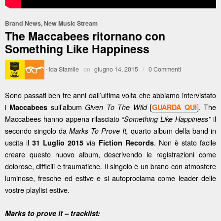
Brand News
,
New Music Stream
The Maccabees ritornano con
Something Like Happiness
·
Ida Stamile
on
giugno 14, 2015
/
0 Commenti
Sono passati ben tre anni dall’ultima volta che abbiamo intervistato
i
sull’album
[
]. The
Maccabees
Given To The Wild
GUARDA QUI
Maccabees hanno appena rilasciato
il
“Something Like Happiness”
secondo singolo da
quarto album della band in
Marks To Prove It,
uscita il
via
. Non è stato facile
31 Luglio 2015
Fiction Records
creare questo nuovo album, descrivendo le registrazioni come
dolorose, difficili e traumatiche. Il singolo è un brano con atmosfere
luminose, fresche ed estive e si autoproclama come leader delle
vostre playlist estive.
Marks to prove it – tracklist: