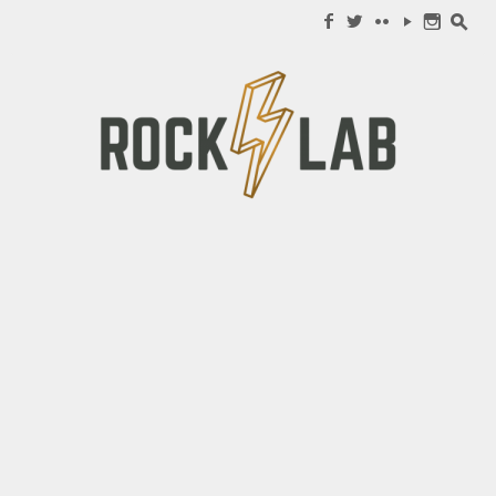
Search for:
f
w
c
y
n
s