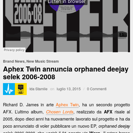
Brand News
,
New Music Stream
Aphex Twin annuncia orphaned deejay
selek 2006-2008
·
Ida Stamile
on
luglio 13, 2015
/
0 Commenti
Richard D. James in arte
Aphex Twin
, ha un secondo progetto
AFX. L’ultimo album,
, realizzato da
risale al
Chosen Lords
AFX
2005, dopo dieci anni ha nuovamente lavorato sul progetto e ha da
poco annunciato di voler pubblicare un nuovo EP,
orphaned deejay
che uscirà il 21 agosto via
. Il primo brano
selek 2006-2008,
Warp