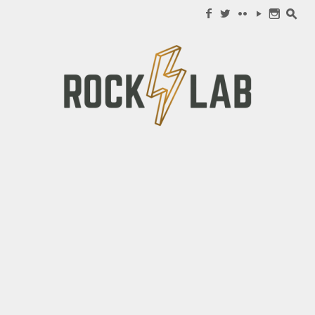
Search for:
f
w
c
y
n
s