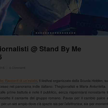
•
•
•
•
•
•
•
•
•
•
•
•
•
•
•
•
•
•
iornalisti @ Stand By Me
5
2015
/
0 Commenti
e: Racconti di un’estate
, il festival organizzato dalla Scuola Holden, su
esso nel panorama indie italiano: Thegiornalisti e Maria Antonietta. 
le prime battute e note il pubblico, senza risparmiarsi nonostante i
 eccetto il cantante del gruppo romano. Pausa per il cambio palco 
per un set ampio dove c’è spazio sia per l’elettronica, sia per moment