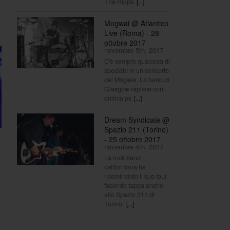
The Rippe
[...]
Mogwai @ Atlantico
Live (Roma) - 28
ottobre 2017
novembre 5th, 2017
C'è sempre qualcosa di
speciale in un concerto
dei Mogwai. La band di
Glasgow rapisce con
onirica ps
[...]
Dream Syndicate @
Spazio 211 (Torino)
- 25 ottobre 2017
novembre 4th, 2017
La rock band
californiana ha
ricominciato il suo tour
facendo tappa anche
allo Spazio 211 di
Torino
[...]