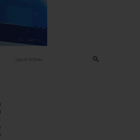
Search for:
s
l
I
l
e
i