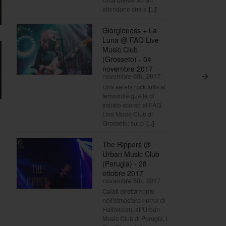
circa duecento fan
attendono che s
[...]
Giorgieness + La
Luna @ FAQ Live
Music Club
(Grosseto) - 04
novembre 2017
novembre 6th, 2017
>
Una serata rock tutta al
femminile quella di
sabato scorso al FAQ
Live Music Club di
Grosseto: sul p
[...]
The Rippers @
Urban Music Club
(Perugia) - 28
ottobre 2017
novembre 5th, 2017
Calati direttamente
nell'atmosfera horror di
Halloween, all'Urban
Music Club di Perugia, i