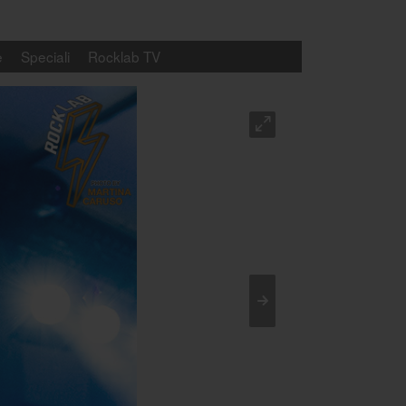
e
Speciali
Rocklab TV
O
>