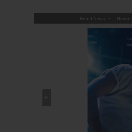
Brand News
Recens
<