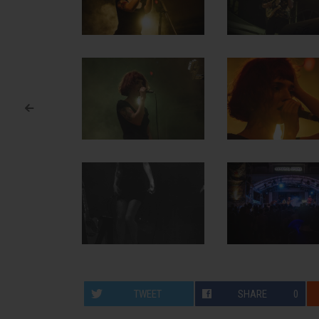
<
Post navigation
TWEET
SHARE
0