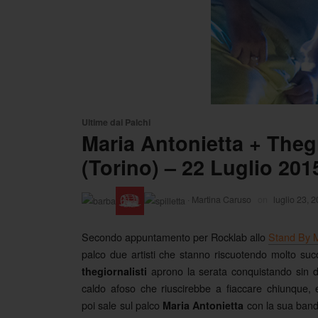
Ultime dai Palchi
Maria Antonietta + Theg
(Torino) – 22 Luglio 201
·
Martina Caruso
on
luglio 23, 
Secondo appuntamento per Rocklab allo
Stand By M
palco due artisti che stanno riscuotendo molto succ
aprono la serata conquistando sin dal
thegiornalisti
caldo afoso che riuscirebbe a fiaccare chiunque,
poi sale sul palco
con la sua band 
Maria Antonietta