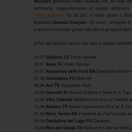
gireranno video musicali con 80 rock ban
Boccara
settimana. L’appuntamento di questa settimana 
:
. Il video girato a Bol
Folkrockaboom
“Io Mi Do”
brasiliana
. Gli autori , entrambi d
Daniela Scarpari
e scrivere il concept grazie alle idee e gli spunti dat
Il Pan del Diavolo sarà in tour sino a questo settemb
29.07
Parco Gondar
Gallipoli LE
30.07
Urban Dioniso
Sava TA
31.07
Distorsioni Sonore 
Acquaviva delle fonti BA
07.08
Molo 95
Cesenatico FC
08.08
Acquaviva Rock
Atri TE
10.08
Nuvole Chitarre e Note
Carovilli IS
w/ A Toys
12.08
Mediterranea Sound Festival
Vibo Valentia
w
13.08
Nuove Impressioni 2015
Alcamo TP
w/ A Toy
27.08
Frogstock
Riolo Terme RA
w/ Fast animals a
05.09
Darsena
Castiglion del Lago PG
19.09
Rock at the lake
Riva del Garda TN
w/ Post-