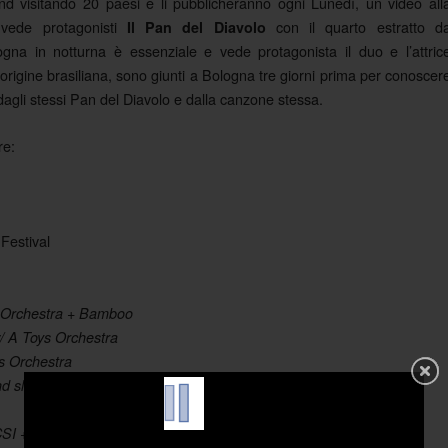
d visitando 20 paesi e li pubblicheranno ogni Lunedì, un video all
vede protagonisti
con il quarto estratto d
Il Pan del Diavolo
ogna in notturna è essenziale e vede protagonista il duo e l’attric
i origine brasiliana, sono giunti a Bologna tre giorni prima per conoscer
i dagli stessi Pan del Diavolo e dalla canzone stessa.
re:
Festival
 Orchestra + Bamboo
/ A Toys Orchestra
s Orchestra
nd slow kids
CSI + Edda + MarleneKuntz