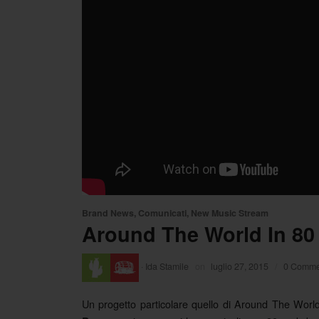
Brand News
,
Comunicati
,
New Music Stream
Around The World In 80 
·
Ida Stamile
on
luglio 27, 2015
/
0 Comme
Un progetto particolare quello di Around The World