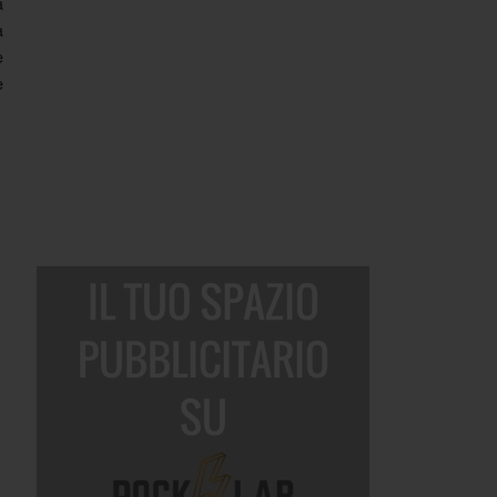
a
a
e
e