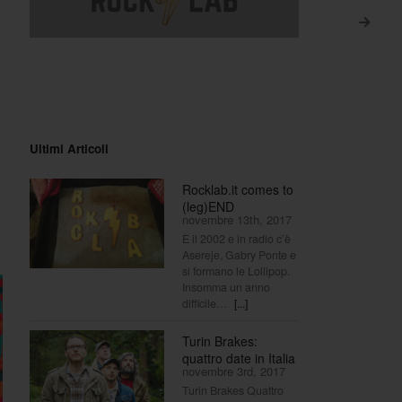
>
Ultimi Articoli
Rocklab.it comes to
(leg)END
novembre 13th, 2017
È il 2002 e in radio c’è
Asereje, Gabry Ponte e
si formano le Lollipop.
Insomma un anno
difficile…
[...]
Turin Brakes:
quattro date in Italia
novembre 3rd, 2017
Turin Brakes Quattro