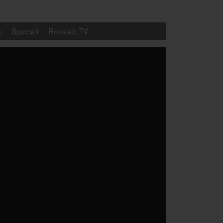
e
Speciali
Rocklab TV