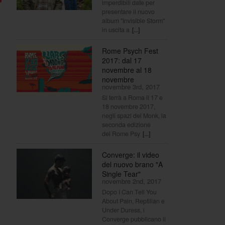
imperdibili date per
presentare il nuovo
album "Invisible Storm"
in uscita a
[...]
Rome Psych Fest
2017: dal 17
novembre al 18
novembre
novembre 3rd, 2017
Si terrà a Roma il 17 e
18 novembre 2017,
negli spazi del Monk, la
seconda edizione
del Rome Psy
[...]
Converge: il video
del nuovo brano "A
Single Tear"
novembre 2nd, 2017
Dopo I Can Tell You
About Pain, Reptilian e
Under Duress, i
Converge pubblicano il