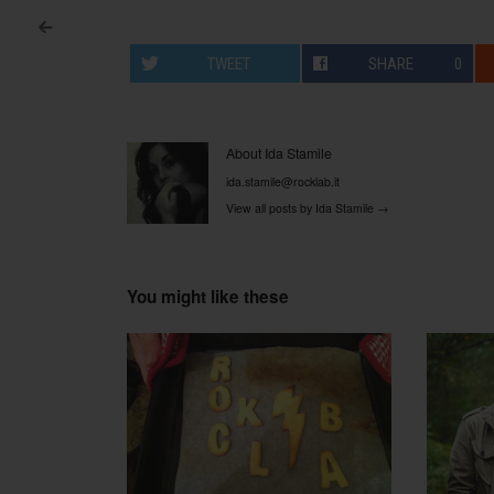
<
Post navigation
TWEET
SHARE
0
About Ida Stamile
ida.stamile@rocklab.it
View all posts by Ida Stamile
→
You might like these