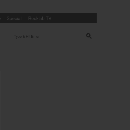
e
Speciali
Rocklab TV
Search for:
s