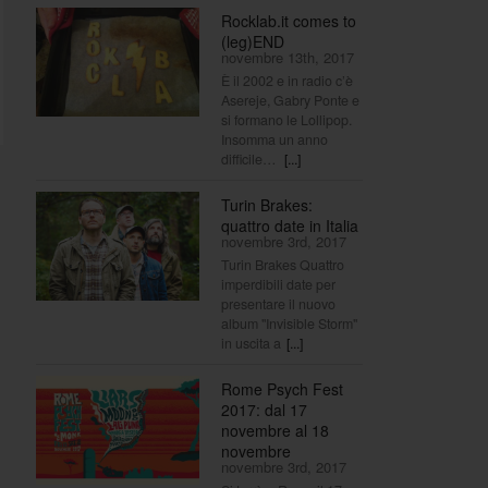
Rocklab.it comes to
(leg)END
novembre 13th, 2017
È il 2002 e in radio c’è
Asereje, Gabry Ponte e
si formano le Lollipop.
Insomma un anno
difficile…
[...]
Turin Brakes:
quattro date in Italia
novembre 3rd, 2017
Turin Brakes Quattro
imperdibili date per
presentare il nuovo
album "Invisible Storm"
in uscita a
[...]
Rome Psych Fest
2017: dal 17
novembre al 18
novembre
novembre 3rd, 2017