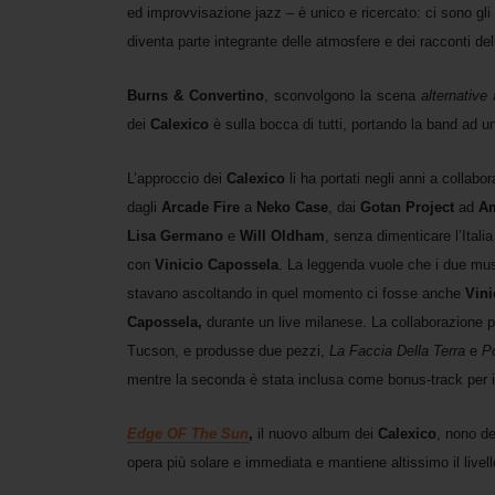
ed improvvisazione jazz – è unico e ricercato: ci sono gli S
diventa parte integrante delle atmosfere e dei racconti de
Burns
&
Convertino
, sconvolgono la scena
alternative
a
dei
Calexico
è sulla bocca di tutti, portando la band ad u
L’approccio dei
Calexico
li ha portati negli anni a collabor
dagli
Arcade
Fire
a
Neko
Case
, dai
Gotan
Project
ad
A
Lisa Germano
e
Will
Oldham
, senza dimenticare l’Itali
con
Vinicio
Capossela
. La leggenda vuole che i due mus
stavano ascoltando in quel momento ci fosse anche
Vini
Capossela,
durante un live milanese. La collaborazione pr
Tucson, e produsse due pezzi,
La Faccia Della Terra
e
P
mentre la seconda è stata inclusa come bonus-track per i
Edge OF The Sun
,
il nuovo album dei
Calexico
, nono de
opera più solare e immediata e mantiene altissimo il livell