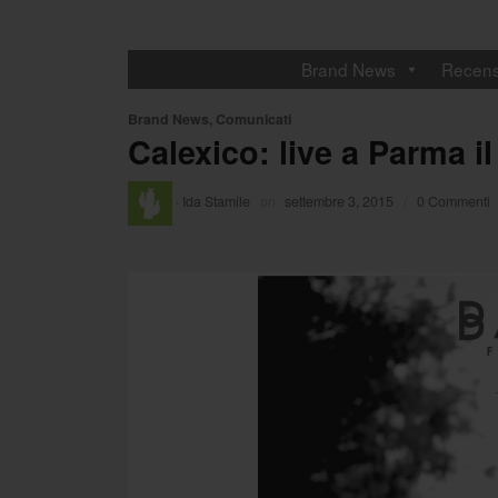
Brand News
Recens
Brand News
,
Comunicati
Calexico: live a Parma i
·
Ida Stamile
on
settembre 3, 2015
/
0 Commenti