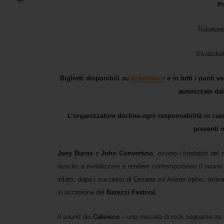
<
Pr
Post navigation
Ticketon
Vivaticke
Biglietti disponibili su
ticketone.it
e in tutti i punti v
autorizzate dal
L’organizzatore declina ogni responsabilità in caso d
presenti n
Joey
Burns
e
John
Convertino
, ovvero i fondatori del
riuscito a rivitalizzare e rendere contemporaneo il suono
infatti, dopo i successi di Cesana ed Ariano Irpino, arri
in occasione del
Barezzi Festival
.
Il sound dei
Calexico –
una miscela di rock sognante tra 