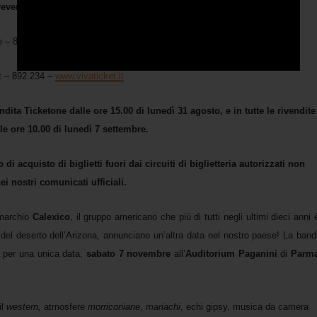
evendite Autorizzate:
e – 892.101 –
www.ticketone.it
t – 892.234 –
www.vivaticket.it
endita Ticketone dalle ore 15.00 di lunedì 31 agosto, e in tutte le rivendite
le ore 10.00 di lunedì 7 settembre.
i acquisto di biglietti fuori dai circuiti di biglietteria autorizzati non
ei nostri comunicati ufficiali.
 marchio
Calexico
, il gruppo americano che più di tutti negli ultimi dieci anni 
 del deserto dell’Arizona, annunciano un’altra data nel nostro paese! La band
va per una unica data,
sabato 7 novembre
all’
Auditorium Paganini
di
Parm
il
western,
atmosfere
morriconiane
,
mariachi
, echi gipsy, musica da camera