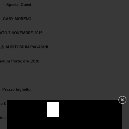
+ Special Guest
GABY MORENO
ATO 7 NOVEMBRE 2015
@ AUDITORIUM PAGANINI
ertura Porte: ore 19:30
certo: ore 21:00
Prezzo biglietto:
 € 30,00 + diritti di prevendita
e € 25,00 + diritti di prevendita