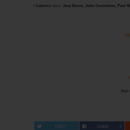
I
Calexico
sono:
Joey Burns, John Convertino, Paul Ni
ww
Mail 
TWEET
SHARE
0