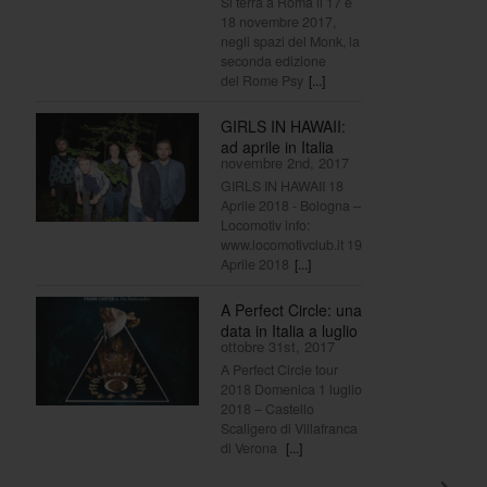
Si terrà a Roma il 17 e
18 novembre 2017,
negli spazi del Monk, la
seconda edizione
del Rome Psy
[...]
GIRLS IN HAWAII:
ad aprile in Italia
novembre 2nd, 2017
GIRLS IN HAWAII 18
Aprile 2018 - Bologna –
Locomotiv info:
www.locomotivclub.it 19
Aprile 2018
[...]
A Perfect Circle: una
data in Italia a luglio
ottobre 31st, 2017
A Perfect Circle tour
2018 Domenica 1 luglio
2018 – Castello
Scaligero di Villafranca
di Verona
[...]