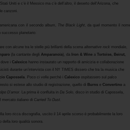
tati Uniti e c’è il Messico ma c’è dell’altro, il deserto dell’Arizona, che
lle canzoni.
mericana con il secondo album,
The Black Light
, da quel momento il nom
n successo planetario.
are con alcune tra le stelle più brillanti della scena
alternative rock
mondiale,
mparo
(la cantante degli
Amparanoia
), da
Iron
&
Wine
a
Tortoise, Beirut,
a dove i
Calexico
hanno instaurato un rapporto di amicizia e collaborazione
icisti durante un’intervista con il NY TIMES dissero che tra la musica che
cio
Capossela
. Poco ci volle perché i
Calexico
ospitassero sul palco
esto si estese allo studio di registrazione, quello di
Burns
e
Convertino
a
olpo D’amor
. La prima è confluita in
Da Solo
, disco in studio di Capossela,
l mercato italiano di
Carried To Dust
.
lla loro ricca discografia, uscito il 14 aprile scorso è probabilmente la loro
o della loro qualità sonora.