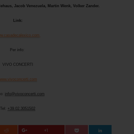
ehaus, Jacob Venezuela, Martin Wenk, Volker Zander.
Link:
w.casadecalexico.com
Per info:
VIVO CONCERTI
www.vivoconcerti.com
to:
info@vivoconcerti.com
Tel:
+39.02.3051502
+1