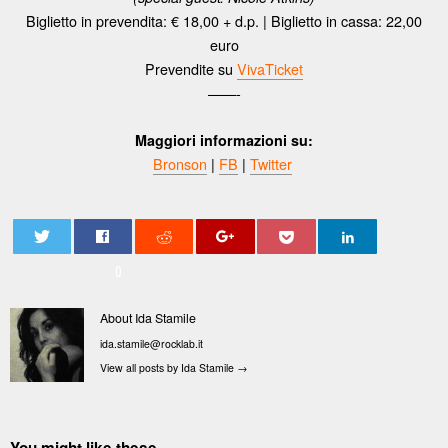
Biglietto in prevendita: € 18,00 + d.p. | Biglietto in cassa: 22,00
euro
Prevendite su
VivaTicket
——-
Maggiori informazioni su:
Bronson
|
FB
|
Twitter
0
About Ida Stamile
ida.stamile@rocklab.it
View all posts by Ida Stamile
→
You might like these