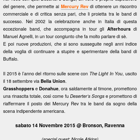
del genere, che permette ai
di ottenere un riscontro
Mercury Rev
commerciale e di critica senza pari, che li proietta tra le band di
successo. Nel 2002 la celebrazione anche in Italia di questa
eccezionale band, che accompagna in tour gli
di
Afterhours
Manuel Agnelli, in un tour congiunto che fa molto parlare di sè.
E poi nuove produzioni, che si sono susseguite negli anni indice
della voglia di continuare a stupire e sperimentare della band di
Buffalo.
Il 2015 è l’anno del ritorno sulle scene con
, uscito
The Light In You
il 18 settembre via
.
Bella Union
e
, ora saldamente al timone, promettono
Grasshoppers
Donahue
una rinascita totale, così come fu
e promettono di
Deserter’s Songs
riaffermare il posto dei Mercury Rev tra le band da sogno della
scena indipendente americana.
sabato 14 Novembre 2015 @ Bronson, Ravenna
(special guest: Nicole Atkins)