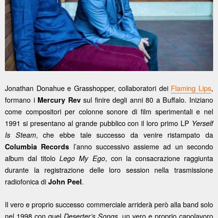
Jonathan Donahue e Grasshopper, collaboratori dei
Flaming Lips
,
formano i
sul finire degli anni 80 a Buffalo. Iniziano
Mercury Rev
come compositori per colonne sonore di film sperimentali e nel
1991 si presentano al grande pubblico con il loro primo LP
Yerself
, che ebbe tale successo da venire ristampato da
Is Steam
l’anno successivo assieme ad un secondo
Columbia Records
album dal titolo
, con la consacrazione raggiunta
Lego My Ego
durante la registrazione delle loro session nella trasmissione
radiofonica di
.
John Peel
Il vero e proprio successo commerciale arriderà però alla band solo
nel 1998 con quel
, un vero e proprio capolavoro
Deserter’s Songs