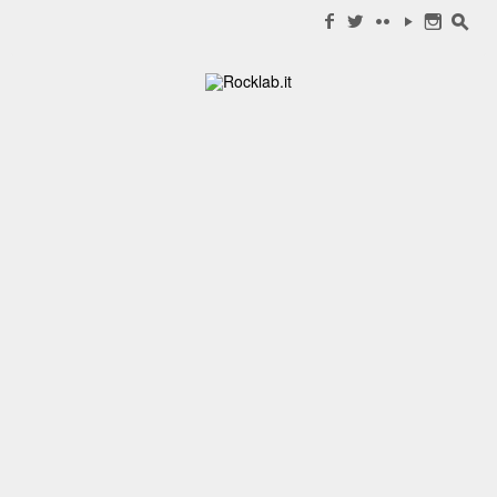
Search for:
f
w
c
y
n
s