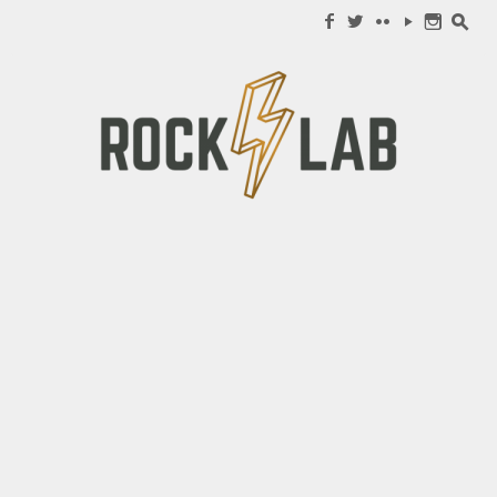
Search for:
f
w
c
y
n
s