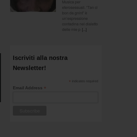
Musica per
eterosessuali. “Tan ci
bon da gnint” è
un’espressione
contadina nel dialetto
delle mie p
[...]
Iscriviti alla nostra
Newsletter!
*
indicates required
*
Email Address