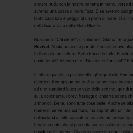
andare nudi, con la nostra banana in mano, verso il s
avremo una cassa di birra
. E se avremo bisogn
Fuzz
tanto casa loro è peggio di un porto di mare. O al li
nell’Oscuro Club della Moto Ribelle.
Bussiamo. “Chi siete?”, ci chiedono. Siamo tre ra
. Abbiamo anche portato il nostro nuovo album
Revival
Il disco gira nel lettore. Sette tracce in tutto. Funzi
nostri tempi? Intendo dire, “Basta che Funzioni”? E 
Il fatto è questo: la psichedelia, gli organi alla Hammo
riverberi, il campionamento di un’armonica a bocca c
ad uno standard blues privato delle settime, quindi i
sulla dominante, i brevi fraseggi di chitarra solista 
armonico. Bene, sono tutte cose belle. Anche se al
ripeterlo: serve una scrittura, ma soprattutto un’inten
riallacciarsi al mito passato e traslarlo nel presente
futuro recente che si presenta come ossimoro, e che a 
riuscire nell’impresa. Occorre essere stregoni, sciama