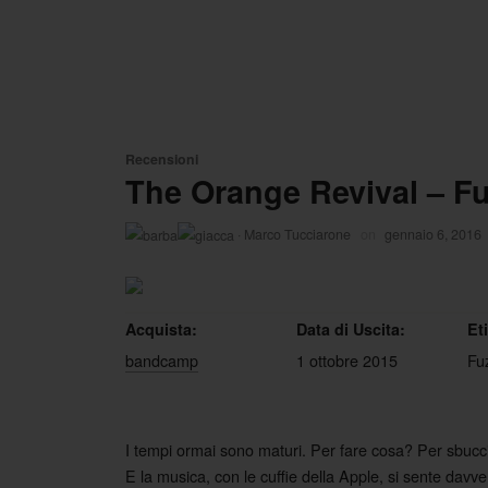
Recensioni
The Orange Revival – F
·
Marco Tucciarone
on
gennaio 6, 2016
Acquista:
Data di Uscita:
Et
bandcamp
1 ottobre 2015
Fu
I tempi ormai sono maturi. Per fare cosa? Per sbucc
E la musica, con le cuffie della Apple, si sente davver