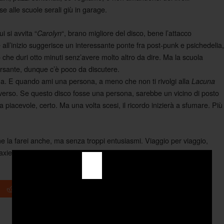
se alle scuole serali giù in garage.
 si avvita “
“, brano migliore del disco, bene l’attacco
Carolyn
e all’inizio suggerisce un interessante ponte fra post-punk e psichedelia,
o che duri otto minuti senz’avere molto altro da dire. Ma la scuola
versante, dunque c’è poco da discutere.
. E quando ami una persona, a meno che non ti rivolgi alla
Lacuna
iverso. Se questo disco fosse una persona, sarebbe un vicino di posto
piacevole, certo. Ma una volta scesi, il ricordo inizierà a sfumare. Più
me la farei anche, ma senza troppi entusiasmi. Viaggio per viaggio,
axie 500. Subito, ora.
+1