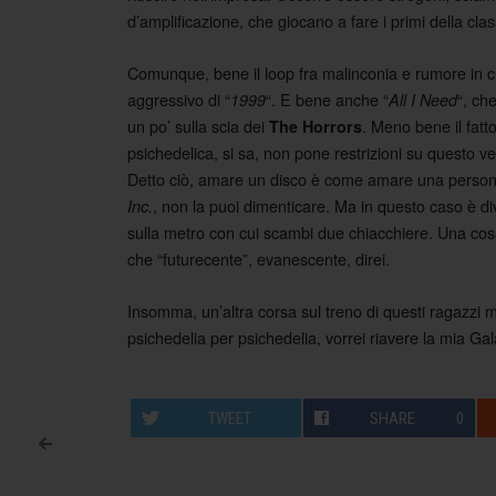
d’amplificazione, che giocano a fare i primi della clas
Comunque, bene il loop fra malinconia e rumore in cui
aggressivo di “
“. E bene anche “
“, ch
1999
All I Need
un po’ sulla scia dei
. Meno bene il fatt
The Horrors
psichedelica, si sa, non pone restrizioni su questo 
Detto ciò, amare un disco è come amare una persona
, non la puoi dimenticare. Ma in questo caso è d
Inc.
sulla metro con cui scambi due chiacchiere. Una cosa 
che “futurecente”, evanescente, direi.
Insomma, un’altra corsa sul treno di questi ragazzi 
psichedelia per psichedelia, vorrei riavere la mia Gal
TWEET
SHARE
0
<
Post navigation