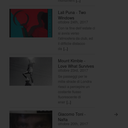
monument
[...]
Lali Puna - Two
Windows
ottobre 24th, 2017
Con la fine dell’estate ci
si avvia verso
l'atmosfera da club, ed
il difficile distacco
da
[...]
Mount Kimbie -
Love What Survives
ottobre 23rd, 2017
Se passeggi per le
mille strade di Londra
riesci a percepire un
costante flusso
fluorescente di
ener
[...]
Giacomo Toni -
>
Nafta
ottobre 20th, 2017