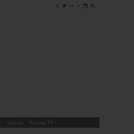
f
w
c
y
n
s
e
Speciali
Rocklab TV