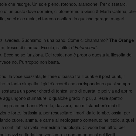
ole che risorge. Un sole pieno, rotondo, arancione. Per dissetarci,
o di un posto dove dormire, citofoneremo a Gesù & Maria Catena, che
mite, se ci dice male, ci faremo ospitare in qualche garage, magari
gazzi svedesi. Suoniamo in una band. Come ci chiamiamo?
The Orange
, fresco di stampa. Eccolo, s’intitola “
“.
Futurecent
ona. Eccome se funziona. Del resto, non è proprio questa la filosofia dei
invece no. Purtroppo non basta.
nd, la voce scazzata, le linee di basso fra il punk e il post-punk, i
he fa tanta simpatia, i giri d’accordi che corrispondono quasi sempre
n sostanza un power chord di tonica, uno di quarta, e poi via ad aprire
che aggiungono sfumature, o qualche grado in più, all’esile spettro
la lunga ammorbano. Però io, davvero, non mi stancherò mai di
zione forte, fortissima, per resuscitare i morti dalle tombe, ossia, per
, dando cuore, anima, e carne al neologismo contenuto nel titolo, a quel
conti fatti si rivela l’ennesima tautologia. Ci vuole ben altro, per
ni, pazzi scriteriati, se vogliamo, e non amanuensi dei livelli