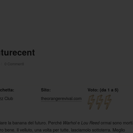
uturecent
/
0 Commenti
ichetta:
Sito:
Voto: (da 1 a 5)
zz Club
theorangerevival.com
iare la banana del futuro. Perché
e
ormai sono morti
Warhol
Lou Reed
o bene. Il velluto, una volta per tutte, lasciamolo sottoterra. Meglio