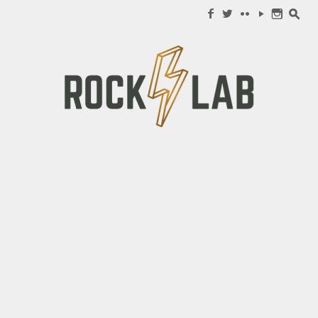
Search for:
f
w
c
y
n
s