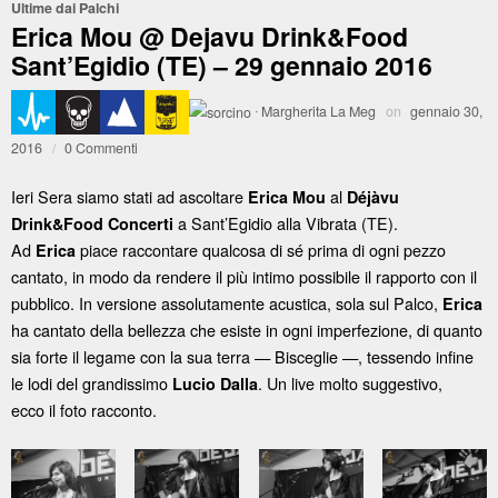
Ultime dai Palchi
Erica Mou @ Dejavu Drink&Food
Sant’Egidio (TE) – 29 gennaio 2016
·
Margherita La Meg
on
gennaio 30,
2016
/
0 Commenti
Ieri Sera siamo stati ad ascoltare
al
Erica Mou
Déjàvu
a Sant’Egidio alla Vibrata (TE).
Drink&Food Concerti
Ad
piace raccontare qualcosa di sé prima di ogni pezzo
Erica
cantato, in modo da rendere il più intimo possibile il rapporto con il
pubblico. In versione assolutamente acustica, sola sul Palco,
Erica
ha cantato della bellezza che esiste in ogni imperfezione, di quanto
sia forte il legame con la sua terra — Bisceglie —, tessendo infine
le lodi del grandissimo
. Un live molto suggestivo,
Lucio Dalla
ecco il foto racconto.