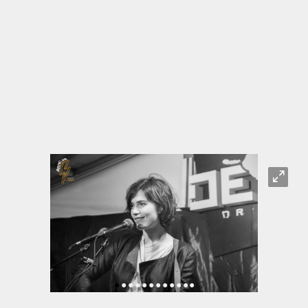
O
•
•
•
•
•
•
•
•
•
•
•
•