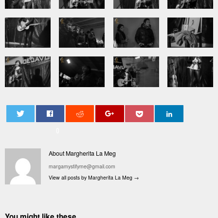
0
About Margherita La Meg
margamystifyme@gmail.com
View all posts by Margherita La Meg
→
You might like these