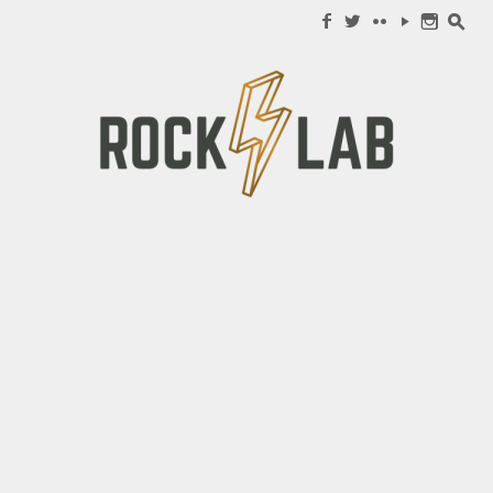
Search for:
f
w
c
y
n
s