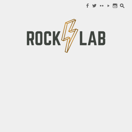
Search for:
f
w
c
y
n
s