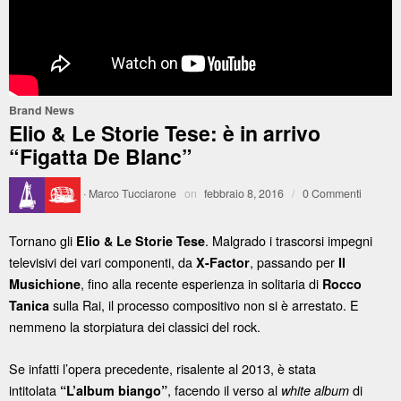
Brand News
Elio & Le Storie Tese: è in arrivo
“Figatta De Blanc”
·
Marco Tucciarone
on
febbraio 8, 2016
/
0 Commenti
Tornano gli
. Malgrado i trascorsi impegni
Elio & Le Storie Tese
televisivi dei vari componenti, da
, passando per
X-Factor
Il
, fino alla recente esperienza in solitaria di
Musichione
Rocco
sulla Rai, il processo compositivo non si è arrestato. E
Tanica
nemmeno la storpiatura dei classici del rock.
Se infatti l’opera precedente, risalente al 2013, è stata
intitolata
, facendo il verso al
di
“L’album biango”
white album