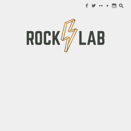
Search for:
f
w
c
y
n
s