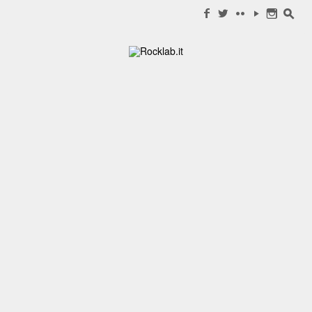
Search for:
f
w
c
y
n
s