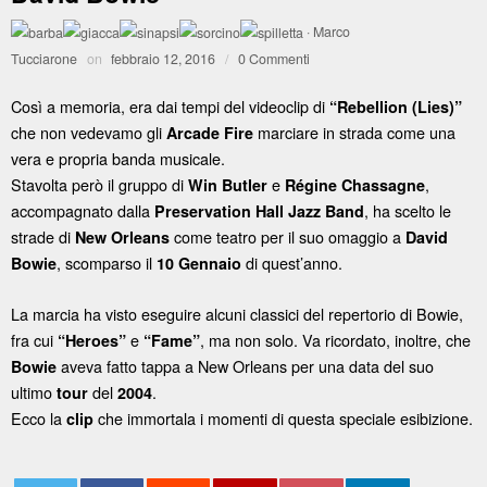
·
Marco
Tucciarone
on
febbraio 12, 2016
/
0 Commenti
Così a memoria, era dai tempi del videoclip di
“Rebellion (Lies)”
che non vedevamo gli
marciare in strada come una
Arcade Fire
vera e propria banda musicale.
Stavolta però il gruppo di
e
,
Win Butler
Régine Chassagne
accompagnato dalla
, ha scelto le
Preservation Hall Jazz Band
strade di
come teatro per il suo omaggio a
New Orleans
David
, scomparso il
di quest’anno.
Bowie
10 Gennaio
La marcia ha visto eseguire alcuni classici del repertorio di Bowie,
fra cui
e
, ma non solo. Va ricordato, inoltre, che
“Heroes”
“Fame”
aveva fatto tappa a New Orleans per una data del suo
Bowie
ultimo
del
.
tour
2004
Ecco la
che immortala i momenti di questa speciale esibizione.
clip