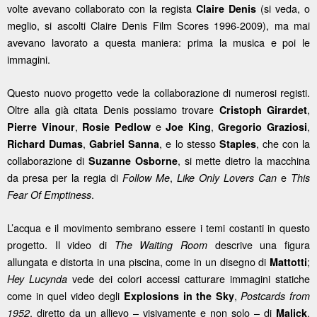
volte avevano collaborato con la regista
(si veda, o
Claire
Denis
meglio, si ascolti Claire Denis Film Scores 1996-2009), ma mai
avevano lavorato a questa maniera: prima la musica e poi le
immagini.
Questo nuovo progetto vede la collaborazione di numerosi registi.
Oltre alla già citata Denis possiamo trovare
,
Cristoph
Girardet
,
e
,
,
Pierre
Vinour
Rosie
Pedlow
Joe
King
Gregorio
Graziosi
,
, e lo stesso
, che con la
Richard
Dumas
Gabriel
Sanna
Staples
collaborazione di
, si mette dietro la macchina
Suzanne
Osborne
da presa per la regia di
,
e
Follow Me
Like Only Lovers
Can
This
.
Fear Of Emptiness
L’acqua e il movimento sembrano essere i temi costanti in questo
progetto. Il video di
descrive una figura
The Waiting Room
allungata e distorta in una piscina, come in un disegno di
;
Mattotti
vede dei colori accessi catturare immagini statiche
Hey Lucynda
come in quel video degli
,
Explosions
in
the
Sky
Postcards from
, diretto da un allievo – visivamente e non solo – di
.
1952
Malick