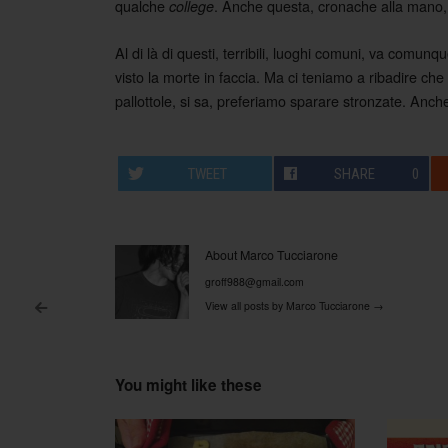
qualche
. Anche questa, cronache alla mano
college
Al di là di questi, terribili, luoghi comuni, va com
visto la morte in faccia. Ma ci teniamo a ribadire che
pallottole, si sa, preferiamo sparare stronzate. Anch
TWEET
SHARE
0
About Marco Tucciarone
groff988@gmail.com
View all posts by Marco Tucciarone
→
<
Post navigation
You might like these