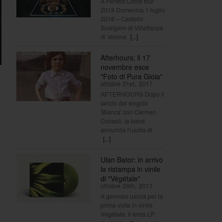
A Perfect Circle tour
2018 Domenica 1 luglio
2018 – Castello
Scaligero di Villafranca
di Verona
[...]
Afterhours: il 17
novembre esce
"Foto di Pura Gioia"
ottobre 31st, 2017
AFTERHOURS Dopo il
lancio del singolo
'Bianca' con Carmen
Consoli, la band
annuncia l'uscita di
[...]
Ulan Bator: in arrivo
la ristampa in vinile
di "Végétale"
ottobre 26th, 2017
A gennaio uscirà per la
prima volta in vinile
Végétale, il terzo LP