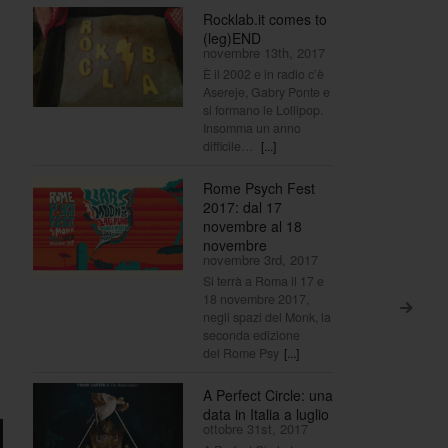
Rocklab.it comes to
(leg)END
novembre 13th, 2017
È il 2002 e in radio c’è
Asereje, Gabry Ponte e
si formano le Lollipop.
Insomma un anno
difficile…
[...]
Rome Psych Fest
2017: dal 17
novembre al 18
novembre
novembre 3rd, 2017
Si terrà a Roma il 17 e
18 novembre 2017,
>
negli spazi del Monk, la
seconda edizione
del Rome Psy
[...]
A Perfect Circle: una
data in Italia a luglio
ottobre 31st, 2017