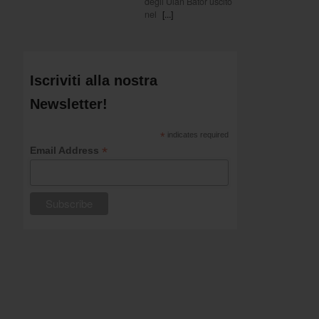
degli Ulan Bator uscito
nel
[...]
Iscriviti alla nostra
Newsletter!
*
indicates required
*
Email Address