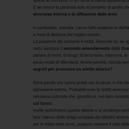
E se cresce la paranoia solo al pensiero di quello che
.
sicurezza interna e la diffusione delle armi
In particolare, stavolta, hanno fatto scalpore le dichi
a mesi di distanza dal tragico evento.
La posizione del cantante è netta. Secondo lui, se o
resto sancisce il
della
secondo emendamento
Cost
parlare di morti, di stragi, di terrorismo. Insomma, 
avuto modo di difendersi. Anche perché, ricorda s
segreti per prevenire un simile attacco?
Sono parole che vanno prese con le pinze, e che ris
dall’essersi estinta. Probabilmente la realtà america
retroterra culturale che, giocoforza, nel dato contes
.
col fuoco
Inutile sottolineare quanto debole e al contempo peri
fare l’elenco delle stragi compiute da cittadini a
per le lobby delle armi), possono onorare il mito dell