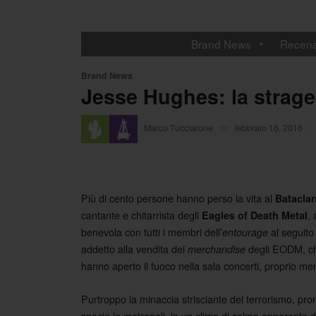
Brand News
Recens
Brand News
Jesse Hughes: la strage 
·
Marco Tucciarone
on
febbraio 16, 2016
/
Più di cento persone hanno perso la vita al
Batacla
cantante e chitarrista degli
,
Eagles of Death Metal
benevola con tutti i membri dell’
al seguito
entourage
addetto alla vendita del
degli EODM, che 
merchandise
hanno aperto il fuoco nella sala concerti, proprio me
Purtroppo la minaccia strisciante del terrorismo, pron
specie le metropoli, in un clima di calma apparente do