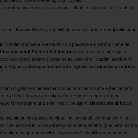
 potrebbe accadere, cresce anche il dibattito intorno ai soliti temi:
la
arazioni di Jesse Hughes, intervistato dopo il ritorno a Parigi della band
gni cittadino francese avesse diritto a possedere un’arma, come del
, oggi non staremmo qui a
ituzione degli Stati Uniti d’America
le cose sarebbero andate diversamente, dato che i cittadini avrebbero
empre Hughes,
che
cosa hanno fatto il governo francese e i servizi
chiano di gettare ulteriore benzina su una fiamma che è ben lontana
na,
, da cui proviene Hughes rappresenta un
e in primis texana
to può far emergere una sola linea di pensiero:
rispondere al fuoco
colosa sia questa posizione circa i fatti accaduti, come anche è inutile
mericani che, sempre in nome del secondo emendamento (una vera manna
a frontiera comprando fucili al
, da utilizzare magari in
supermarket