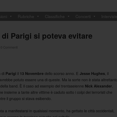
ioni
Rubriche
Classifiche
Concerti
Intervist
di Parigi si poteva evitare
0 Commenti
di
il
dello scorso anno. E
, il
n
Parigi
13 Novembre
Jesse Hughes
 avrebbe potuto essere una di queste. Ma la sorte non è stata altrettant
 della band. È il caso ad esempio del trentaseienne
,
Nick Alexander
insieme a tante altre vittime è caduto sotto i colpi dei terroristi che
ntre il gruppo si stava esibendo.
ta a manifestarsi in qualsiasi momento, ha gettato le città occidentali,
ve spesso la tensione si taglia col coltello.