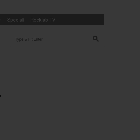
e
Speciali
Rocklab TV
Search for:
s
o