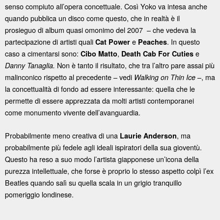
senso compiuto all’opera concettuale. Così Yoko va intesa anche
quando pubblica un disco come questo, che in realtà è il
prosieguo di album quasi omonimo del 2007 – che vedeva la
partecipazione di artisti quali
e
. In questo
Cat Power
Peaches
caso a cimentarsi sono:
,
e
Cibo Matto
Death Cab For Cuties
Non è tanto il risultato, che tra l’altro pare assai più
Danny Tanaglia.
malinconico rispetto al precedente – vedi
–, ma
Walking on Thin Ice
la concettualità di fondo ad essere interessante: quella che le
permette di essere apprezzata da molti artisti contemporanei
come monumento vivente dell’avanguardia.
Probabilmente meno creativa di una
, ma
Laurie Anderson
probabilmente più fedele agli ideali ispiratori della sua gioventù.
Questo ha reso a suo modo l’artista giapponese un’icona della
purezza intellettuale, che forse è proprio lo stesso aspetto colpì l’ex
Beatles quando salì su quella scala in un grigio tranquillo
pomeriggio londinese.