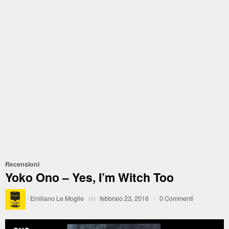
Recensioni
Yoko Ono – Yes, I’m Witch Too
·
Emiliano Le Moglie
on
febbraio 23, 2016
/
0 Commenti