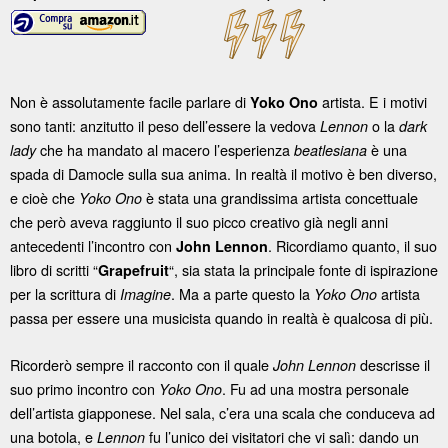
Non è assolutamente facile parlare di
artista. E i motivi
Yoko Ono
sono tanti: anzitutto il peso dell’essere la vedova
o la
Lennon
dark
che ha mandato al macero l’esperienza
è una
lady
beatlesiana
spada di Damocle sulla sua anima. In realtà il motivo è ben diverso,
e cioè che
è stata una grandissima artista concettuale
Yoko Ono
che però aveva raggiunto il suo picco creativo già negli anni
antecedenti l’incontro con
. Ricordiamo quanto, il suo
John Lennon
libro di scritti “
“, sia stata la principale fonte di ispirazione
Grapefruit
per la scrittura di
. Ma a parte questo la
artista
Imagine
Yoko Ono
passa per essere una musicista quando in realtà è qualcosa di più.
Ricorderò sempre il racconto con il quale
descrisse il
John Lennon
suo primo incontro con
. Fu ad una mostra personale
Yoko Ono
dell’artista giapponese. Nel sala, c’era una scala che conduceva ad
una botola, e
fu l’unico dei visitatori che vi salì: dando un
Lennon