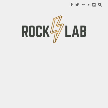
Search for:
f
w
c
y
n
s