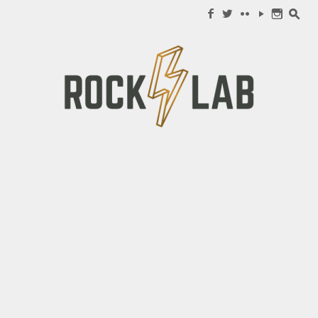
Search for:
f
w
c
y
n
s