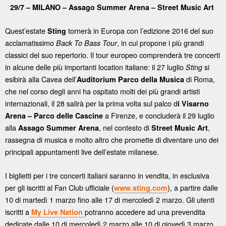
29/7 – MILANO – Assago Summer Arena – Street Music Art
Quest’estate
tornerà in Europa con l’edizione 2016 del suo
Sting
acclamatissimo
, in cui propone i più grandi
Back To Bass Tour
classici del suo repertorio. Il tour europeo comprenderà tre concerti
in alcune delle più importanti location italiane: il 27 luglio
si
Sting
esibirà alla Cavea dell’
di Roma,
Auditorium Parco della Musica
che nel corso degli anni ha ospitato molti dei più grandi artisti
internazionali, il 28 salirà per la prima volta sul palco d
i Visarno
a Firenze, e concluderà il 29 luglio
Arena – Parco delle Cascine
alla
, nel contesto di
,
Assago Summer Arena
Street Music Art
rassegna di musica e molto altro che promette di diventare uno dei
principali appuntamenti live dell’estate milanese.
I biglietti per i tre concerti italiani saranno in vendita, in esclusiva
per gli iscritti al Fan Club ufficiale (
), a partire dalle
www.sting.com
10 di martedì 1 marzo fino alle 17 di mercoledì 2 marzo. Gli utenti
iscritti a
potranno accedere ad una prevendita
My Live Nation
dedicate dalle 10 di mercoledì 2 marzo alle 10 di giovedì 3 marzo.