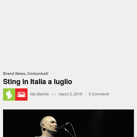
Brand News
,
Comunicati
Sting in Italia a luglio
·
Ida Stamile
on
marzo 2, 2016
/
0 Commenti