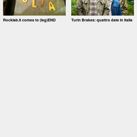
Rocklab.it comes to (leg)END
Turin Brakes: quattro date in Italia