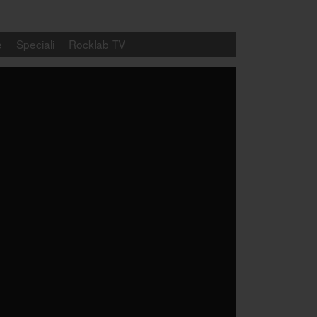
e
Speciali
Rocklab TV