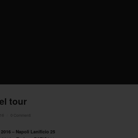
el tour
016
/
0 Commenti
 2016 – Napoli Lanificio 25