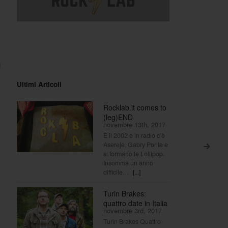
i
Ultimi Articoli
Rocklab.it comes to
(leg)END
novembre 13th, 2017
È il 2002 e in radio c’è
Asereje, Gabry Ponte e
>
si formano le Lollipop.
Insomma un anno
difficile…
[...]
Turin Brakes:
quattro date in Italia
novembre 3rd, 2017
Turin Brakes Quattro