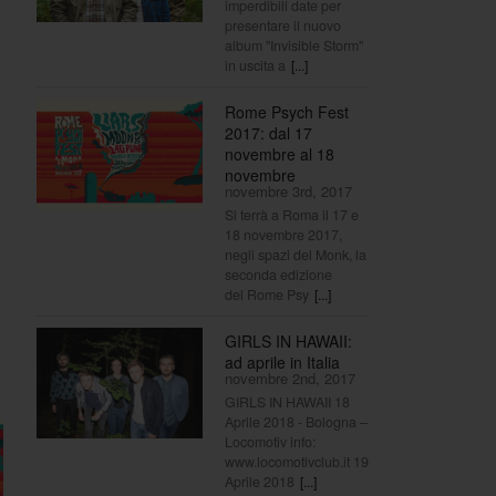
imperdibili date per
presentare il nuovo
album "Invisible Storm"
in uscita a
[...]
Rome Psych Fest
2017: dal 17
novembre al 18
novembre
novembre 3rd, 2017
Si terrà a Roma il 17 e
18 novembre 2017,
negli spazi del Monk, la
seconda edizione
del Rome Psy
[...]
GIRLS IN HAWAII:
ad aprile in Italia
novembre 2nd, 2017
GIRLS IN HAWAII 18
Aprile 2018 - Bologna –
Locomotiv info:
www.locomotivclub.it 19
Aprile 2018
[...]