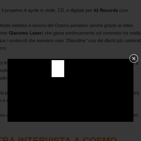
 il prossimo 8 aprile in vinile, CD, e digitale per
(con
42 Records
ifesto estetico e sonoro del Cosmo-pensiero (anche grazie al video
ormer
) che gioca continuamente col contrasto tra realtà
Giacomo Laser
ica i contenuti che avevano reso
uno dei dischi più celebrat
“Disordine”
nni.
 limiti cercando di far convivere un approccio più diretto alla scrittura
molto di Marco, della sua persona, la sua vita), con una maggiore
nclini a lunghe fughe strumentali.
rà proprio il prossimo 9 aprile da Napoli e che vedrà Cosmo affrontare
o e diverso rispetto al passato.
no di riproporre in chiave live le sonorità molto elettroniche dell’album.
RA INTERVISTA A COSMO