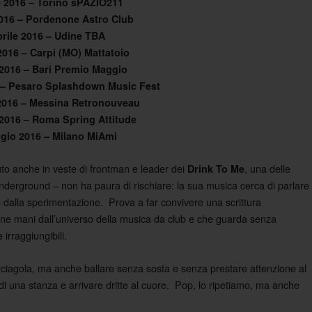
e 2016 – Torino sPAZIO211
2016 – Pordenone Astro Club
prile 2016 – Udine TBA
 2016 – Carpi (MO) Mattatoio
 2016 – Bari Premio Maggio
 – Pesaro Splashdown Music Fest
2016 – Messina Retronouveau
2016 – Roma Spring Attitude
gio 2016 – Milano MiAmi
to anche in veste di frontman e leader dei
, una delle
Drink To Me
derground – non ha paura di rischiare: la sua musica cerca di parlare
 dalla sperimentazione. Prova a far convivere una scrittura
ne mani dall’universo della musica da club e che guarda senza
irraggiungibili.
ciagola, ma anche ballare senza sosta e senza prestare attenzione al
di una stanza e arrivare dritte al cuore. Pop, lo ripetiamo, ma anche