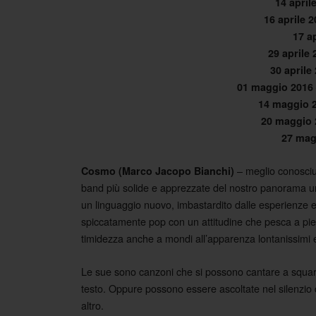
14 april
16 aprile 
17 a
29 aprile
30 aprile
01 maggio 2016
14 maggio 
20 maggio 
27 mag
– meglio conosciu
Cosmo (Marco Jacopo Bianchi)
band più solide e apprezzate del nostro panorama un
un linguaggio nuovo, imbastardito dalle esperienze e
spiccatamente pop con un attitudine che pesca a pie
timidezza anche a mondi all’apparenza lontanissimi e 
Le sue sono canzoni che si possono cantare a squar
testo. Oppure possono essere ascoltate nel silenzio 
altro.