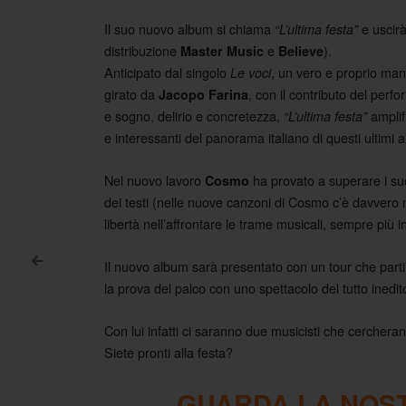
Il suo nuovo album si chiama
e uscirà
“L’ultima festa”
distribuzione
e
).
Master Music
Believe
Anticipato dal singolo
, un vero e proprio man
Le voci
girato da
, con il contributo del perf
Jacopo Farina
e sogno, delirio e concretezza,
amplif
“L’ultima festa”
e interessanti del panorama italiano di questi ultimi a
Nel nuovo lavoro
ha provato a superare i suoi
Cosmo
dei testi (nelle nuove canzoni di Cosmo c’è davvero 
libertà nell’affrontare le trame musicali, sempre più i
<
Il nuovo album sarà presentato con un tour che parti
Post navigation
la prova del palco con uno spettacolo del tutto inedit
Con lui infatti ci saranno due musicisti che cercheran
Siete pronti alla festa?
GUARDA LA NOST