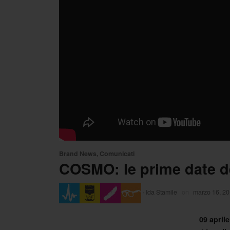
Brand News
,
Comunicati
COSMO: le prime date d
·
Ida Stamile
on
marzo 16, 2
09 aprile