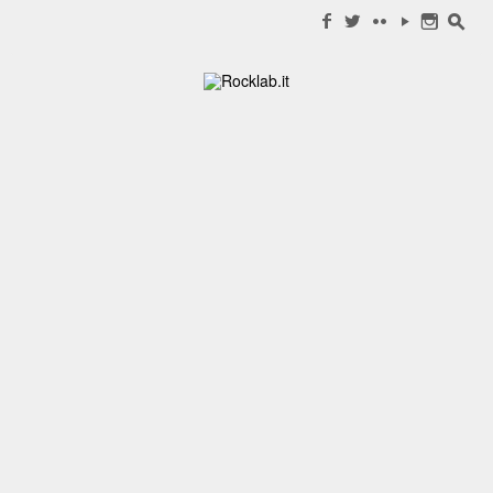
Search for:
f
w
c
y
n
s