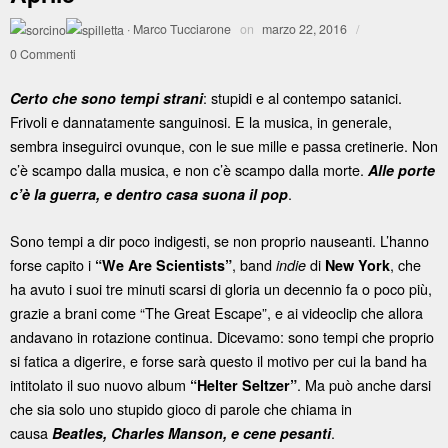
·
Marco Tucciarone
on
marzo 22, 2016
/
0 Commenti
: stupidi e al contempo satanici.
Certo che sono tempi strani
Frivoli e dannatamente sanguinosi. E la musica, in generale,
sembra inseguirci ovunque, con le sue mille e passa cretinerie. Non
c’è scampo dalla musica, e non c’è scampo dalla morte.
Alle porte
.
c’è la guerra, e dentro casa suona il pop
Sono tempi a dir poco indigesti, se non proprio nauseanti. L’hanno
forse capito i
, band
di
, che
“We Are Scientists”
indie
New York
ha avuto i suoi tre minuti scarsi di gloria un decennio fa o poco più,
grazie a brani come “The Great Escape”, e ai videoclip che allora
andavano in rotazione continua. Dicevamo: sono tempi che proprio
si fatica a digerire, e forse sarà questo il motivo per cui la band ha
intitolato il suo nuovo album
. Ma può anche darsi
“Helter Seltzer”
che sia solo uno stupido gioco di parole che chiama in
causa
.
Beatles, Charles Manson, e cene pesanti