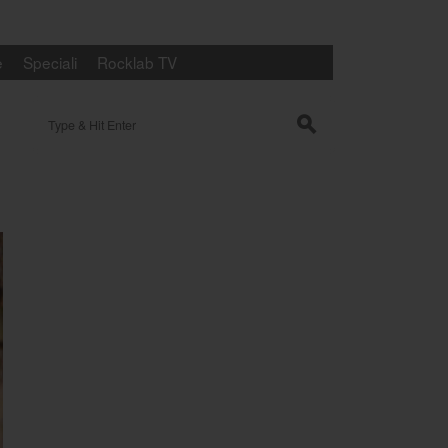
e
Speciali
Rocklab TV
Search for:
s