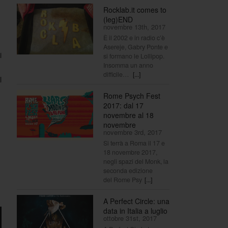
Rocklab.it comes to
(leg)END
novembre 13th, 2017
È il 2002 e in radio c’è
Asereje, Gabry Ponte e
i
si formano le Lollipop.
Insomma un anno
difficile…
[...]
l
Rome Psych Fest
2017: dal 17
novembre al 18
novembre
novembre 3rd, 2017
Si terrà a Roma il 17 e
18 novembre 2017,
negli spazi del Monk, la
seconda edizione
del Rome Psy
[...]
A Perfect Circle: una
data in Italia a luglio
ottobre 31st, 2017