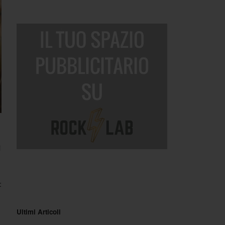
i
:
Ultimi Articoli