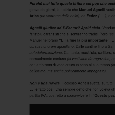
Perché mai tutta questa tiritera sul pop che ucci
girava da giorni, la notizia che
vestir
Manuel Agnelli
, da
, e d
Arisa
(ne vedremo delle belle)
Fedez
( … )
Venduto!
Agnelli giudice ad X-Factor? Apriti cielo!
più oltranzisti che si sentiranno traditi. Però
fanz
“se 
Manuel nel brano
. E
“E’ la fine la più importante”
. Dalle cantine fino a Sa
cursus honorum agnelliano
. Cantante, musicista, scrittore, 
autodeterminazione
sessualmente confuso
(si vestivano da ragazzine, ne
con ambizioni di voce critica in seno al suo tempo
(l
.
bellissimo, ma anche politicamente impegnato)
. Il colosso Agnelli svetta, su tutti 
Non è una novità
Lui è fatto così. L’ha sempre detto che non voleva g
partita IVA, costretto a sopravvivere in
“Questo paz