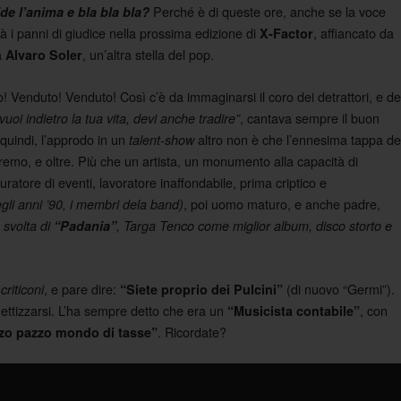
Perché è di queste ore, anche se la voce
de l’anima e bla bla bla?
à i panni di giudice nella prossima edizione di
, affiancato da
X-Factor
a
, un’altra stella del pop.
Alvaro Soler
 Venduto! Venduto! Così c’è da immaginarsi il coro dei detrattori, e de
, cantava sempre il buon
vuoi indietro la tua vita, devi anche tradire”
 quindi, l’approdo in un
altro non è che l’ennesima tappa de
talent-show
nremo, e oltre. Più che un artista, un monumento alla capacità di
curatore di eventi, lavoratore inaffondabile, prima criptico e
, poi uomo maturo, e anche padre,
gli anni ’90, i membri dela band)
a svolta di
“Padania”
, Targa Tenco come miglior album, disco storto e
i
, e pare dire:
(di nuovo “Germi”).
criticoni
“Siete proprio dei Pulcini”
hettizzarsi. L’ha sempre detto che era un
, con
“Musicista contabile”
. Ricordate?
zo pazzo mondo di tasse”