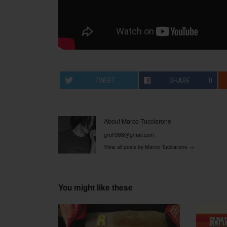
TWEET
SHARE
0
About Marco Tucciarone
groff988@gmail.com
View all posts by Marco Tucciarone
→
You might like these