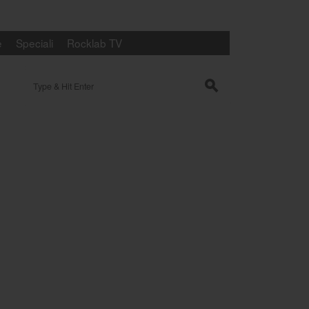
e
Speciali
Rocklab TV
Search for:
s