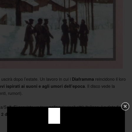
e uscirà dopo l’estate. Un lavoro in cui i
reincidono il loro
Diaframma
. Il disco vede la
vi ispirati ai suoni e agli umori dell’epoca
nti, rumori).
Self. E’ previsto un tour nelle principali città Italiane. Le date fissate
, Firenze, Bologna e Torino a gennaio
 2 dicembre al Black Hole