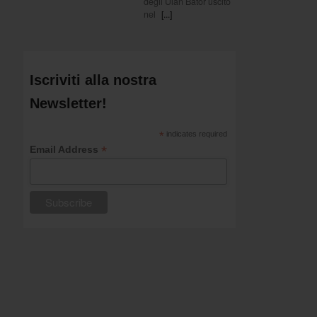
degli Ulan Bator uscito
nel
[...]
Iscriviti alla nostra
Newsletter!
*
indicates required
*
Email Address