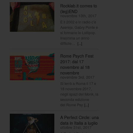
Rocklab.it comes to
(leg)END
novembre 13th, 2017
È il 2002 e in radio c’è
Asereje, Gabry Ponte e
si formano le Lollipop.
Insomma un anno
difficile…
[...]
Rome Psych Fest
2017: dal 17
novembre al 18
novembre
novembre 3rd, 2017
Si terrà a Roma il 17 e
18 novembre 2017,
negli spazi del Monk, la
seconda edizione
del Rome Psy
[...]
A Perfect Circle: una
data in Italia a luglio
ottobre 31st, 2017