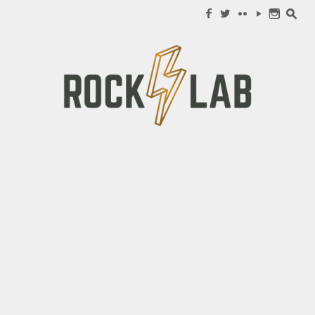
Search for:
f
w
c
y
n
s