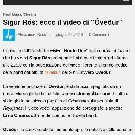
New Music Stream
Sigur Rós: ecco il video di “Óveður”
·
Alessandro Rossi
on
giugno 22, 2016
/
0 Commenti
Il culmine dell’evento televisivo “
”
della durata di 24 ore
Route One
che ha visto i
protagonisti, si è manifestato ieri attorno
Sigur Rós
alle 22:00 con la pubblicazione del video inerente al primo inedito
della band dall’album ‘
Kveikur
’ del 2013, ovvero
.
Óveður
La versione originale di
, è stata accompagnata da un
Óveður
nuovo video girato dal regista svedese
. Il tutto è
Jonas Åkerlund
stato girato nel piccolo paesino di
sulla penisula di
Grindavík
. Il video vede l’apparizione del coreografo islandese
Reykjanes
, e dei componenti della band.
Erna Ómarsdóttir
, la canzone che al momento apre le date live della band, è
Óveður