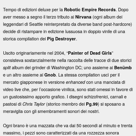
Tempo di edizioni deluxe per la
. Dopo
Robotic Empire Records
aver messo a segno il terzo tributo ai
(ogni album dei
Nirvana
leggendari di Seattle reinterpretato da diverse band post-hardcore)
decide di ristampare in edizione lussuosa in doppio vinile di una
storica compilation dei
.
Pig Destroyer
Uscito originariamente nel 2004, “
”
Painter of Dead Girls
consisteva sostanzialmente nella raccolta delle tracce di due storici
album dei grinder di Washington DC; uno assieme ai
split
Benümb
e un altro assieme ai
. La stessa compilation uscì per il
Gnob
mercato giapponese in versione
con una manciata di
enhanced
video live che, per l’occasione vinilica, sono stati omessi in favore di
un gustosissimo apporto grafico. I disegni schizofrenici, carnali e
pastosi di
(storico membro dei
) si sposano a
Chris Taylor
Pg.99
meraviglia con gli smembramenti sonori dei nostri.
Ogni brano è una mazzata che va dai 50 secondi al minuto e trenta
massimo, i pezzi sono caratterizzati da una rozzezza sonora