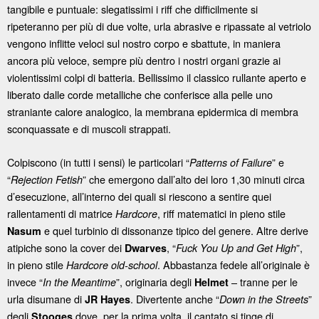
tangibile e puntuale: slegatissimi i riff che difficilmente si
ripeteranno per più di due volte, urla abrasive e ripassate al vetriolo
vengono inflitte veloci sul nostro corpo e sbattute, in maniera
ancora più veloce, sempre più dentro i nostri organi grazie ai
violentissimi colpi di batteria. Bellissimo il classico rullante aperto e
liberato dalle corde metalliche che conferisce alla pelle uno
straniante calore analogico, la membrana epidermica di membra
sconquassate e di muscoli strappati.
Colpiscono (in tutti i sensi) le particolari “
” e
Patterns of Failure
“
” che emergono dall’alto dei loro 1,30 minuti circa
Rejection Fetish
d’esecuzione, all’interno dei quali si riescono a sentire quei
rallentamenti di matrice
, riff matematici in pieno stile
Hardcore
e quel turbinio di dissonanze tipico del genere. Altre derive
Nasum
atipiche sono la cover dei
, “
”,
Dwarves
Fuck You Up and Get High
in pieno stile
. Abbastanza fedele all’originale è
Hardcore old-school
invece “
”, originaria degli
– tranne per le
In the Meantime
Helmet
urla disumane di
. Divertente anche “
”
JR Hayes
Down in the Streets
degli
dove, per la prima volta, il cantato si tinge di
Stooges