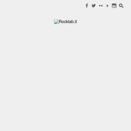
Search for:
f
w
c
y
n
s