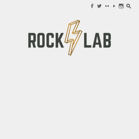
Search for:
f
w
c
y
n
s